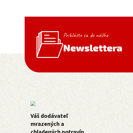
Prihláste sa do nášho
Newslettera
Zápätie
Váš dodávateľ
mrazených a
chladených potravín