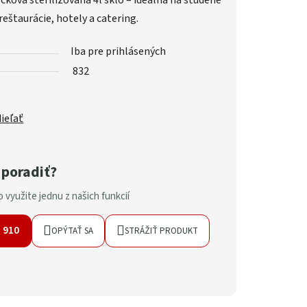
čková sterilizovaná 4l sklo – ideálna na studené
 reštaurácie, hotely a catering.
Iba pre prihlásených
832
ieľať
 poradiť?
 využite jednu z našich funkcií
7 910
OPÝTAŤ SA
STRÁŽIŤ PRODUKT