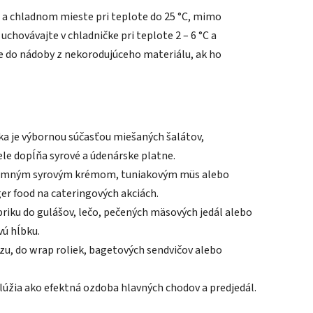
a chladnom mieste pri teplote do 25 °C, mimo
chovávajte v chladničke pri teplote 2 – 6 °C a
te do nádoby z nekorodujúceho materiálu, ak ho
ka je výbornou súčasťou miešaných šalátov,
ele dopĺňa syrové a údenárske platne.
 jemným syrovým krémom, tuniakovým müs alebo
r food na cateringových akciách.
riku do gulášov, lečo, pečených mäsových jedál alebo
vú hĺbku.
zu, do wrap roliek, bagetových sendvičov alebo
lúžia ako efektná ozdoba hlavných chodov a predjedál.