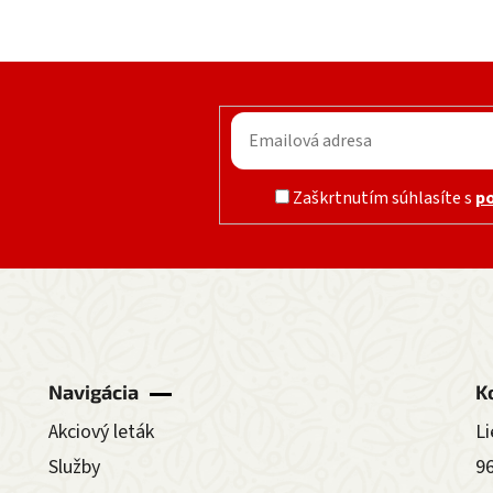
Zaškrtnutím súhlasíte s
p
Navigácia
K
Akciový leták
Li
Služby
9