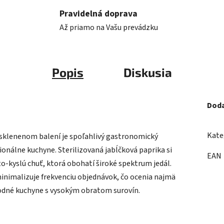
Pravidelná doprava
Až priamo na Vašu prevádzku
Popis
Diskusia
Doda
Kate
 sklenenom balení je spoľahlivý gastronomický
onálne kuchyne. Sterilizovaná jabĺčková paprika si
EAN
-kyslú chuť, ktorá obohatí široké spektrum jedál.
 minimalizuje frekvenciu objednávok, čo ocenia najmä
vodné kuchyne s vysokým obratom surovín.