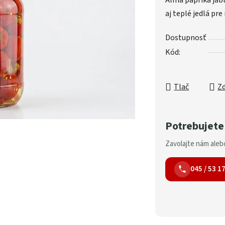
Alma paprika jabĺ
aj teplé jedlá pre
Dostupnosť
Kód:
Tlač
Zd
Potrebujete
Zavolajte nám alebo
045 / 53 1