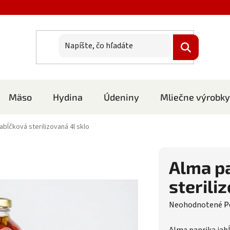
Mäso
Hydina
Údeniny
Mliečne výrobky
abĺčková sterilizovaná 4l sklo
Alma pa
sterili
Priemerné hodnote
Neohodnotené
P