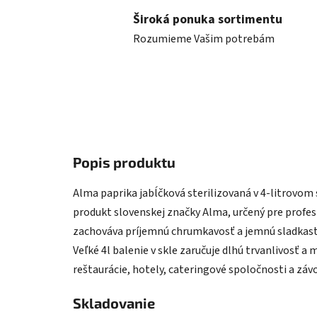
Široká ponuka sortimentu
Rozumieme Vašim potrebám
Popis produktu
Alma paprika jabĺčková sterilizovaná v 4-litrovom
produkt slovenskej značky Alma, určený pre profesi
zachováva príjemnú chrumkavosť a jemnú sladkasto
Veľké 4l balenie v skle zaručuje dlhú trvanlivosť a
reštaurácie, hotely, cateringové spoločnosti a zá
Skladovanie