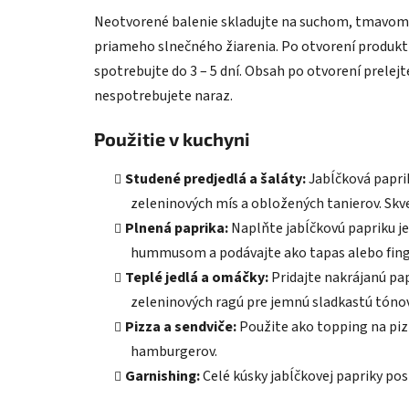
Neotvorené balenie skladujte na suchom, tmavom 
priameho slnečného žiarenia. Po otvorení produkt u
spotrebujte do 3 – 5 dní. Obsah po otvorení prelej
nespotrebujete naraz.
Použitie v kuchyni
Studené predjedlá a šaláty:
Jabĺčková papri
zeleninových mís a obložených tanierov. Skv
Plnená paprika:
Naplňte jabĺčkovú papriku
hummusom a podávajte ako tapas alebo finge
Teplé jedlá a omáčky:
Pridajte nakrájanú pap
zeleninových ragú pre jemnú sladkastú tóno
Pizza a sendviče:
Použite ako topping na piz
hamburgerov.
Garnishing:
Celé kúsky jabĺčkovej papriky pos