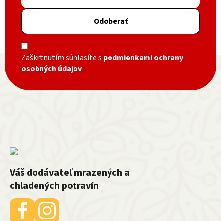
Odoberať
Zápätie
Zaškrtnutím súhlasíte s
podmienkami ochrany
osobných údajov
Váš dodávateľ mrazených a
chladených potravín