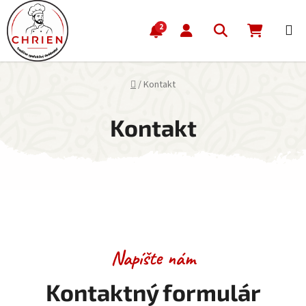
Prejsť na obsah
Hľadať
NÁKUP
2
Domov
/
Kontakt
Kontakt
Napíšte nám
Kontaktný formulár