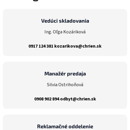
Vedúci skladovania
Ing. Oľga Kozáriková
0917 124 381
kozarikova@chrien.sk
Manažér predaja
Silvia Ostrihoňová
0908 902 894
odbyt@chrien.sk
Reklamačné oddelenie