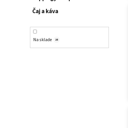
Čaj a káva
Na sklade
25