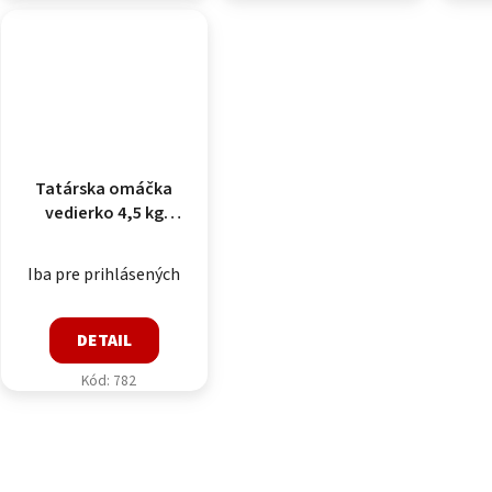
Tatárska omáčka
vedierko 4,5 kg
Perkins
Iba pre prihlásených
DETAIL
Kód:
782
Ovlád