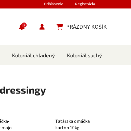
Prihlásenie
Registrácia
2
PRÁZDNY KOŠÍK
NÁKUPNÝ KOŠÍK
Koloniál chladený
Koloniál suchý
Cestov
 dressingy
áčka-
Tatárska omáčka
 majo
kartón 10kg