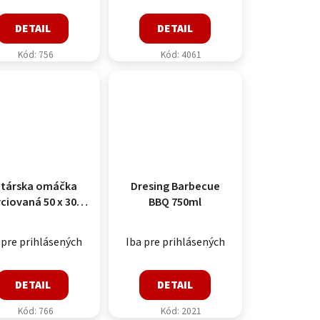
DETAIL
DETAIL
Kód:
756
Kód:
4061
társka omáčka
Dresing Barbecue
ciovaná 50 x 30g
BBQ 750ml
Spak
 pre prihlásených
Iba pre prihlásených
DETAIL
DETAIL
Kód:
766
Kód:
2021