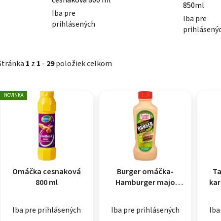
850ml
Iba pre
Iba pre
prihlásených
prihlásený
Stránka
1
z
1
-
29
položiek celkom
Výpis produktov
NOVINKA
Omáčka cesnaková
Burger omáčka-
Ta
800 ml
Hamburger majo
kar
850ml
Iba pre prihlásených
Iba pre prihlásených
Iba