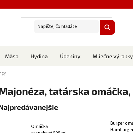
Mäso
Hydina
Údeniny
Mliečne výrobky
ingy
Majonéza, tatárska omáčka,
Najpredávanejšie
Burger om
Omáčka
Hamburger
cesnaková 800 ml