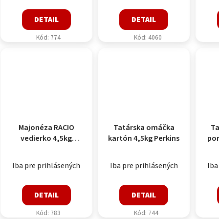
DETAIL
DETAIL
Kód:
774
Kód:
4060
Majonéza RACIO
Tatárska omáčka
Ta
vedierko 4,5kg
kartón 4,5kg Perkins
por
Perkins
Iba pre prihlásených
Iba pre prihlásených
Iba
DETAIL
DETAIL
Kód:
783
Kód:
744