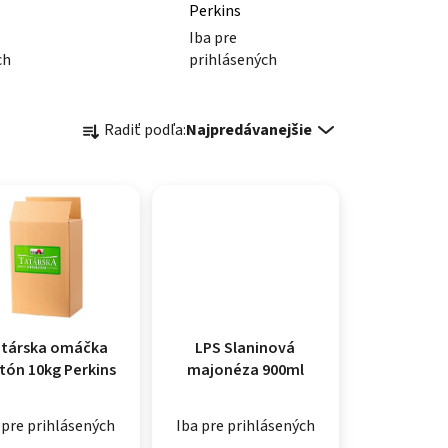
Perkins
Iba pre
ch
prihlásených
Radenie produktov
Radiť podľa:
Najpredávanejšie
társka omáčka
LPS Slaninová
tón 10kg Perkins
majonéza 900ml
 pre prihlásených
Iba pre prihlásených