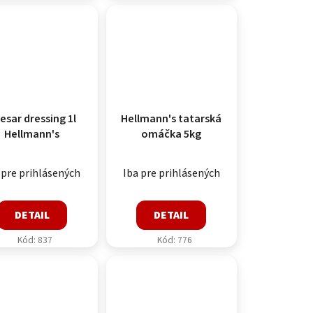
esar dressing 1l
Hellmann's tatarská
Hellmann's
omáčka 5kg
 pre prihlásených
Iba pre prihlásených
DETAIL
DETAIL
Kód:
837
Kód:
776