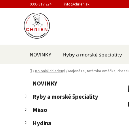
Prejsť na obsah
0905 817 274
info@chrien.sk
NOVINKY
Ryby a morské špeciality
Domov
/
Koloniál chladený
/
Majonéza, tatárska omáčka, dress
Bočný panel
Kategórie
Preskočiť kategórie
NOVINKY
Ryby a morské špeciality
Mäso
Hydina