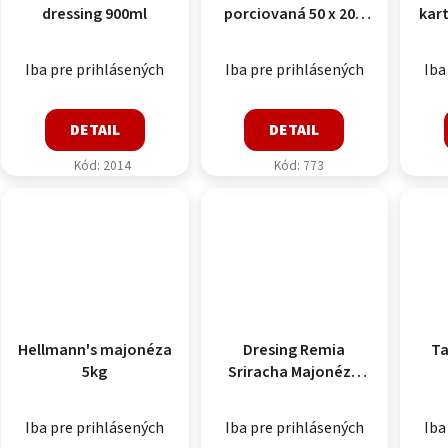
dressing 900ml
porciovaná 50 x 20g
kart
Perkins
Iba pre prihlásených
Iba pre prihlásených
Iba
DETAIL
DETAIL
Kód:
2014
Kód:
773
Hellmann's majonéza
Dresing Remia
Ta
5kg
Sriracha Majonéza
800ml
Iba pre prihlásených
Iba pre prihlásených
Iba