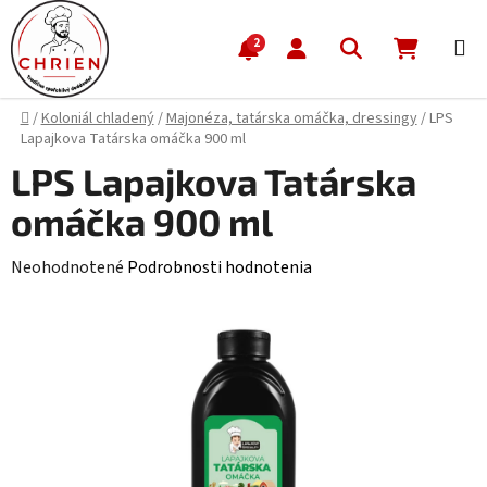
Prejsť na obsah
Hľadať
NÁKUP
2
Domov
/
Koloniál chladený
/
Majonéza, tatárska omáčka, dressingy
/
LPS
Lapajkova Tatárska omáčka 900 ml
LPS Lapajkova Tatárska
omáčka 900 ml
Priemerné hodnotenie produktu je 0,0 z 5 hviezdičiek.
Neohodnotené
Podrobnosti hodnotenia