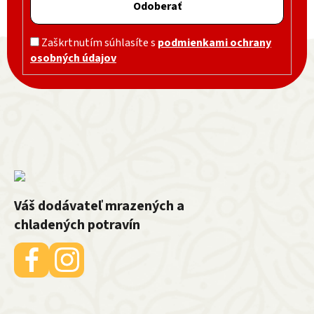
Odoberať
Zápätie
Zaškrtnutím súhlasíte s
podmienkami ochrany
osobných údajov
Váš dodávateľ mrazených a
chladených potravín