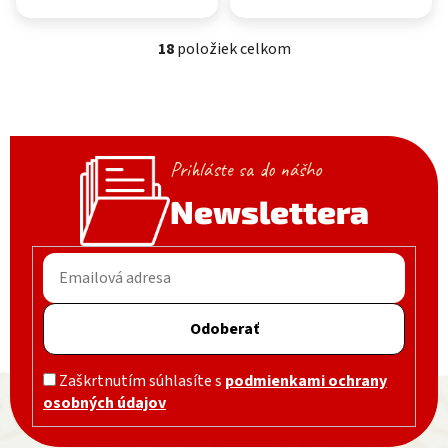
18
položiek celkom
Ovládacie prvky výpisu
Prihláste sa do nášho
Newslettera
Odoberať
Zápätie
Zaškrtnutím súhlasíte s
podmienkami ochrany
osobných údajov