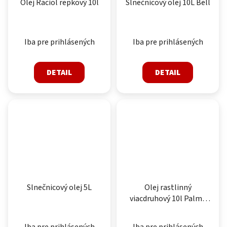
Olej Raciol repkový 10l
Slnečnicový olej 10L Bell
Iba pre prihlásených
Iba pre prihlásených
DETAIL
DETAIL
Slnečnicový olej 5L
Olej rastlinný
viacdruhový 10l Palma
Fritol