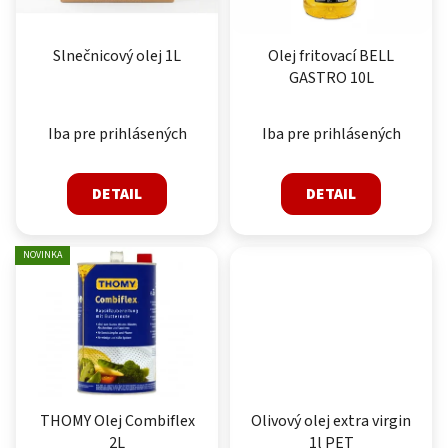
Slnečnicový olej 1L
Olej fritovací BELL
GASTRO 10L
Iba pre prihlásených
Iba pre prihlásených
DETAIL
DETAIL
NOVINKA
THOMY Olej Combiflex
Olivový olej extra virgin
2L
1l PET