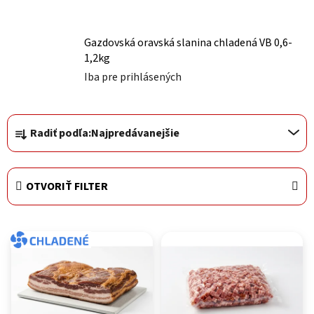
Gazdovská oravská slanina chladená VB 0,6-
1,2kg
Iba pre prihlásených
Radenie produktov
Radiť podľa:
Najpredávanejšie
OTVORIŤ FILTER
Výpis produktov
CHLADENÉ