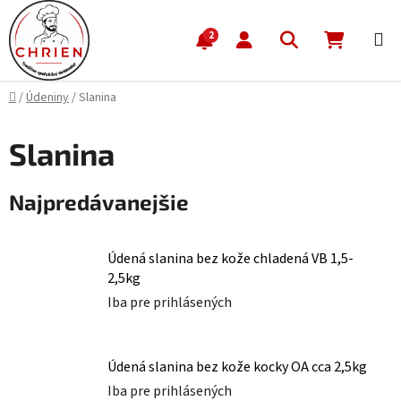
Prejsť na obsah
Hľadať
NÁKUP
2
Domov
/
Údeniny
/
Slanina
Slanina
Najpredávanejšie
Údená slanina bez kože chladená VB 1,5-
2,5kg
Iba pre prihlásených
Údená slanina bez kože kocky OA cca 2,5kg
Iba pre prihlásených