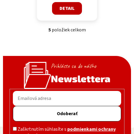
DETAIL
5
položiek celkom
Ovládacie prvky výpisu
Prihláste sa do nášho
Newslettera
Odoberať
Zápätie
Zaškrtnutím súhlasíte s
podmienkami ochrany