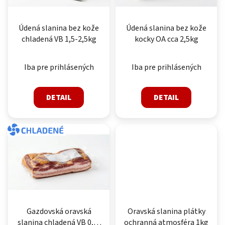
Údená slanina bez kože
Údená slanina bez kože
chladená VB 1,5-2,5kg
kocky OA cca 2,5kg
Iba pre prihlásených
Iba pre prihlásených
DETAIL
DETAIL
CHLADENÉ
Gazdovská oravská
Oravská slanina plátky
slanina chladená VB 0,6-
ochranná atmosféra 1kg