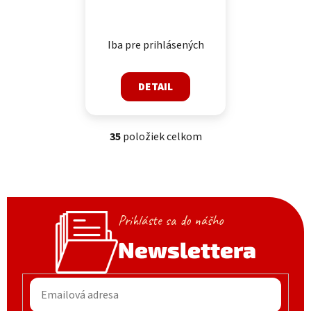
Iba pre prihlásených
DETAIL
35
položiek celkom
Ovládacie prvky výpisu
Prihláste sa do nášho
Newslettera