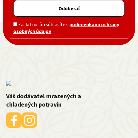
Odoberať
Zápätie
Zaškrtnutím súhlasíte s
podmienkami ochrany
osobných údajov
Váš dodávateľ mrazených a
chladených potravín