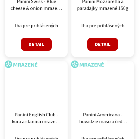
Panini Swiss - Blue
Panini Mozzarella a
cheese & onion mrazené
paradajky mrazené 150g
120g
Iba pre prihlásených
Iba pre prihlásených
DETAIL
DETAIL
MRAZENÉ
MRAZENÉ
Panini English Club -
Panini Americana -
kura a slanina mrazené
hovädzie mäso a čedar
150g
mrazené 170g