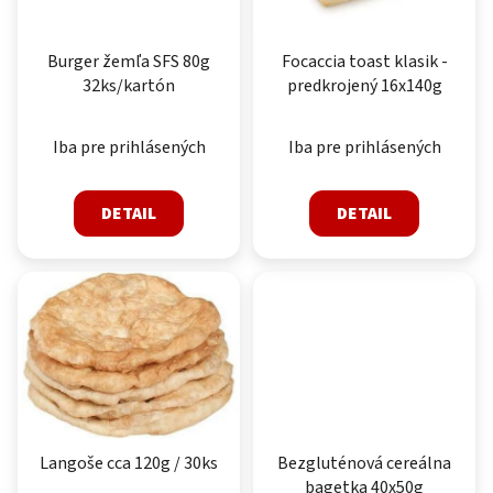
Burger žemľa SFS 80g
Focaccia toast klasik -
32ks/kartón
predkrojený 16x140g
Iba pre prihlásených
Iba pre prihlásených
DETAIL
DETAIL
Langoše cca 120g / 30ks
Bezgluténová cereálna
bagetka 40x50g