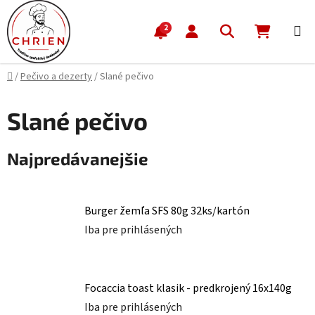
Prejsť na obsah
Hľadať
NÁKUP
2
Domov
/
Pečivo a dezerty
/
Slané pečivo
Slané pečivo
Najpredávanejšie
Burger žemľa SFS 80g 32ks/kartón
Iba pre prihlásených
Focaccia toast klasik - predkrojený 16x140g
Iba pre prihlásených