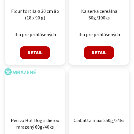
Flour tortila ø 30 cm 8 x
Kaiserka cereálna
(18 x 90 g)
60g/100ks
Iba pre prihlásených
Iba pre prihlásených
DETAIL
DETAIL
MRAZENÉ
Pečivo Hot Dog s dierou
Ciabatta maxi 250g/24ks
mrazený 60g/40ks