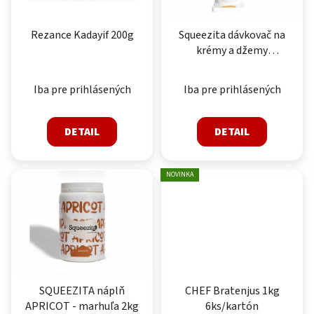
Rezance Kadayif 200g
Squeezita dávkovač na
krémy a džemy
s nádobou
Iba pre prihlásených
Iba pre prihlásených
DETAIL
DETAIL
NOVINKA
SQUEEZITA náplň
CHEF Bratenjus 1kg
APRICOT - marhuľa 2kg
6ks/kartón