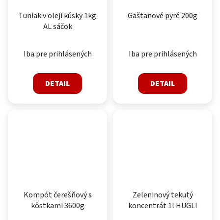
Tuniak v oleji kúsky 1kg
Gaštanové pyré 200g
AL sáčok
Iba pre prihlásených
Iba pre prihlásených
DETAIL
DETAIL
Kompót čerešňový s
Zeleninový tekutý
kôstkami 3600g
koncentrát 1l HUGLI