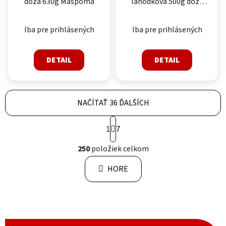
dóza 630g Mäspoma
lahôdková 500g dóza
Mäspoma
Iba pre prihlásených
Iba pre prihlásených
DETAIL
DETAIL
NAČÍTAŤ 36 ĎALŠÍCH
Stránkovanie
1
7
Ovládacie prvky výpisu
250
položiek celkom
HORE