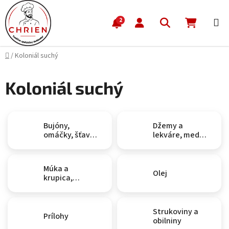
Prejsť na obsah
Hľadať
NÁKUP
2
Domov
/
Koloniál suchý
Koloniál suchý
Bujóny,
Džemy a
omáčky, šťavy,
lekváre, med,
základy
sladké
nátierky
Múka a
Olej
krupica,
strúhanka,
cukor, soľ
Strukoviny a
Prílohy
obilniny