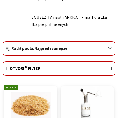
SQUEEZITA náplň APRICOT - marhuľa 2kg
Iba pre prihlásených
Radenie produktov
Radiť podľa:
Najpredávanejšie
OTVORIŤ FILTER
Výpis produktov
NOVINKA