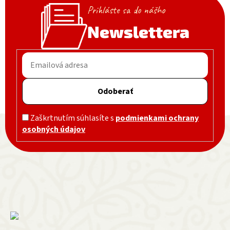
Prihláste sa do nášho
Newslettera
Odoberať
Zápätie
Zaškrtnutím súhlasíte s
podmienkami ochrany
osobných údajov