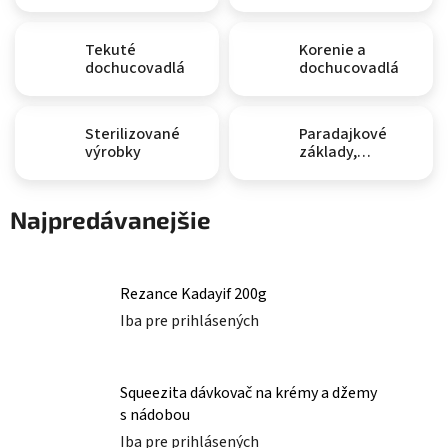
Tekuté
Korenie a
dochucovadlá
dochucovadlá
Sterilizované
Paradajkové
výrobky
základy,
pretlak, kečup,
horčica
Najpredávanejšie
Rezance Kadayif 200g
Iba pre prihlásených
Squeezita dávkovač na krémy a džemy
s nádobou
Iba pre prihlásených