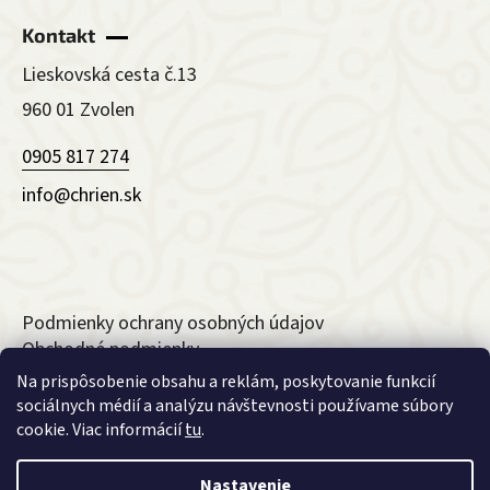
Kontakt
Lieskovská cesta č.13
960 01 Zvolen
0905 817 274
info@chrien.sk
Podmienky ochrany osobných údajov
Obchodné podmienky
Reklamačný formulár
Na prispôsobenie obsahu a reklám, poskytovanie funkcií
Odstúpenie od zmluvy
sociálnych médií a analýzu návštevnosti používame súbory
cookie. Viac informácií
tu
.
Nastavenie