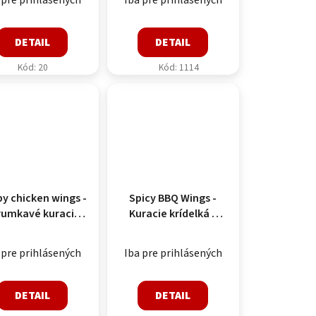
DETAIL
DETAIL
Kód:
20
Kód:
1114
py chicken wings -
Spicy BBQ Wings -
rumkavé kuracie
Kuracie krídelká s
delká(1kg = 18-26
príchuťou barbeque
- certifikát HALAL
(1kg = 23-37 ks) -
 pre prihlásených
Iba pre prihlásených
1000g
certifikát HALAL
1000g
DETAIL
DETAIL