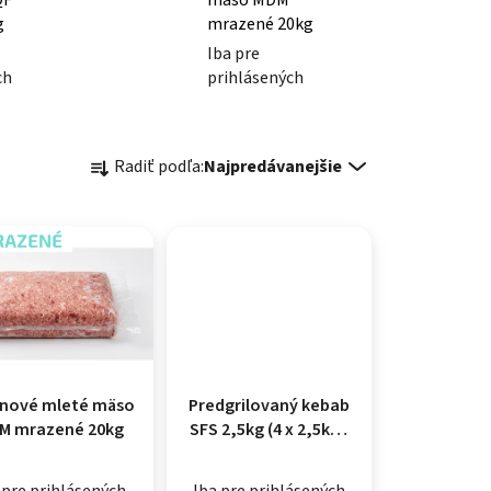
g
mrazené 20kg
Iba pre
ch
prihlásených
Radenie produktov
Radiť podľa:
Najpredávanejšie
AZENÉ
inové mleté mäso
Predgrilovaný kebab
M mrazené 20kg
SFS 2,5kg (4 x 2,5kg/
kartón)
 pre prihlásených
Iba pre prihlásených