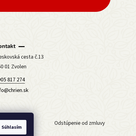
ontakt
eskovská cesta č.13
60 01 Zvolen
905 817 274
nfo@chrien.sk
ormulár
Odstúpenie od zmluvy
Súhlasím