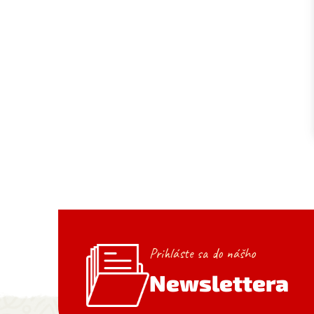
Prihláste sa do nášho
Newslettera
Zápätie