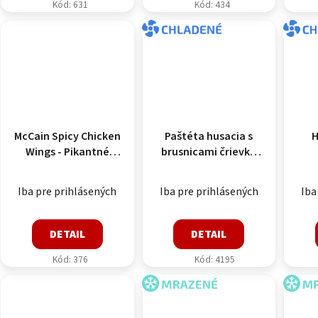
Kód:
631
Kód:
434
CHLADENÉ
CH
McCain Spicy Chicken
Paštéta husacia s
H
Wings - Pikantné
brusnicami črievko
kuracie krídielka (1kg
chladené cca 0,7 kg
= 23-37 ks) - certifikát
Iba pre prihlásených
Iba pre prihlásených
Iba
HALAL 1000g
DETAIL
DETAIL
Kód:
376
Kód:
4195
MRAZENÉ
MR