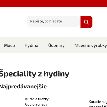
Mäso
Hydina
Údeniny
Mliečne výrobky
Špeciality z hydiny
Najpredávanejšie
Kuracie filetky
Kuracie nu
Goujon crispy
mrazené I