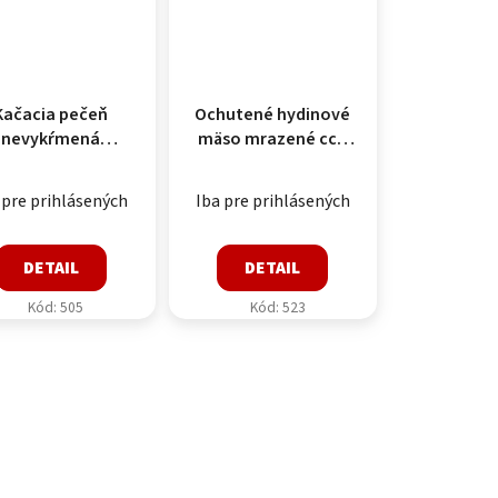
Kačacia pečeň
Ochutené hydinové
nevykŕmená
mäso mrazené cca
mrazená HU
10kg
12kg/kartón
 pre prihlásených
Iba pre prihlásených
DETAIL
DETAIL
Kód:
505
Kód:
523