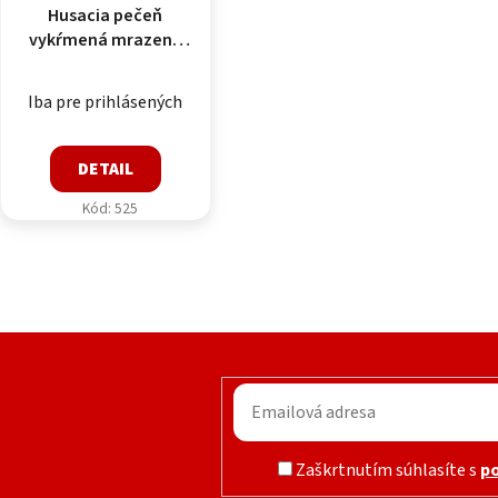
Husacia pečeň
vykŕmená mrazená
0,6-0,8kg/bal -
10kg/kart
Iba pre prihlásených
DETAIL
Kód:
525
Ovlád
Zaškrtnutím súhlasíte s
p