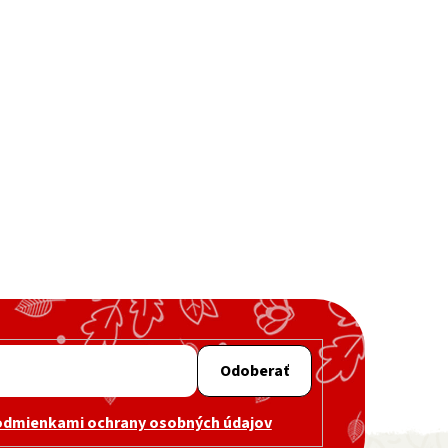
acie prvky výpisu
Odoberať
odmienkami ochrany osobných údajov