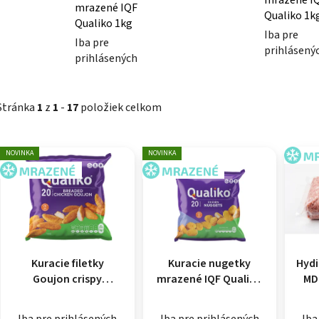
mrazené IQF
Qualiko 1k
Qualiko 1kg
Iba pre
Iba pre
prihlásený
prihlásených
Stránka
1
z
1
-
17
položiek celkom
Výpis produktov
NOVINKA
NOVINKA
MR
MRAZENÉ
MRAZENÉ
Kuracie filetky
Kuracie nugetky
Hyd
Goujon crispy
mrazené IQF Qualiko
MD
mrazené IQF Qualiko
1kg
1kg
Iba pre prihlásených
Iba pre prihlásených
Iba