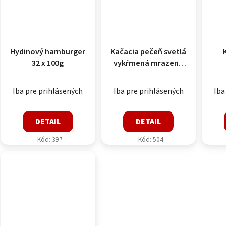
Hydinový hamburger
Kačacia pečeň svetlá
32 x 100g
vykŕmená mrazená
0,6 - 0,8kg/balenie
10kg/kartón
Iba pre prihlásených
Iba pre prihlásených
Iba
DETAIL
DETAIL
Kód:
397
Kód:
504