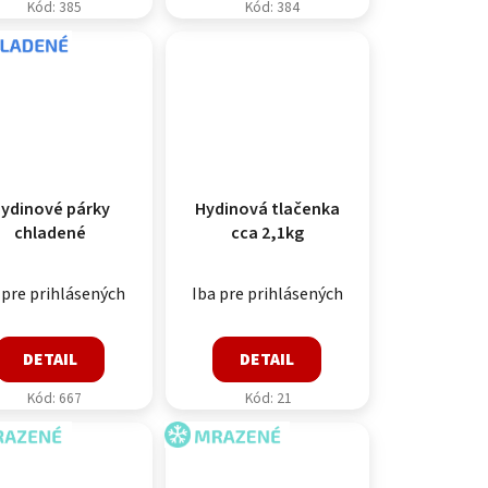
Kód:
385
Kód:
384
LADENÉ
ydinové párky
Hydinová tlačenka
chladené
cca 2,1kg
 pre prihlásených
Iba pre prihlásených
DETAIL
DETAIL
Kód:
667
Kód:
21
AZENÉ
MRAZENÉ