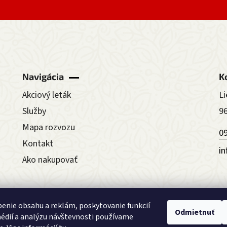
Navigácia
K
Akciový leták
Li
Služby
9
Mapa rozvozu
0
Kontakt
i
Ako nakupovať
Obchodné podmienky
Reklamačný f
enie obsahu a reklám, poskytovanie funkcií
Odmietnuť
édií a analýzu návštevnosti používame