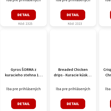
DETAIL
DETAIL
Kód:
2325
Kód:
2323
Gyros ŠORMA z
Breaded Chicken
Cris
kuracieho stehna 1,5
drips - Kuracie kúsky z
Ch
kg
mletého mäsa (48%)
krí
v strúhanke(1kg = 50-
ks) 
Iba pre prihlásených
Iba pre prihlásených
Iba
60 ks) - certifikát
HALAL 1000g
DETAIL
DETAIL