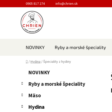
Prejsť na obsah
0905 817 274
info@chrien.sk
NOVINKY
Ryby a morské špeciality
Domov
/
Hydina
/
Špeciality z hydiny
Bočný panel
Kategórie
Preskočiť kategórie
NOVINKY
Ryby a morské špeciality
Mäso
Hydina