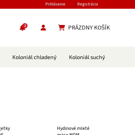
Prihlásenie
Registrácia
2
PRÁZDNY KOŠÍK
NÁKUPNÝ KOŠÍK
Koloniál chladený
Koloniál suchý
Cestov
getky
Hydinové mleté
QF
mäso MDM