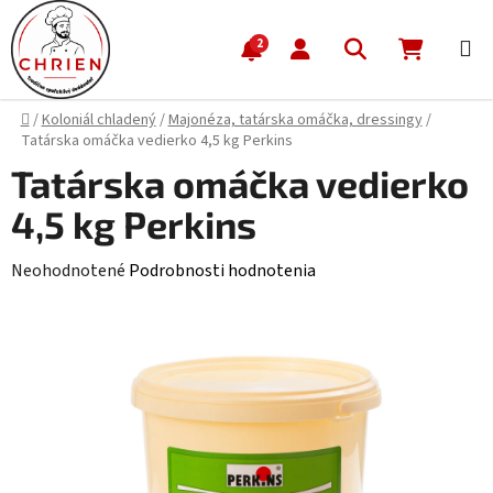
Prejsť na obsah
Hľadať
NÁKUP
2
Domov
/
Koloniál chladený
/
Majonéza, tatárska omáčka, dressingy
/
Tatárska omáčka vedierko 4,5 kg Perkins
Tatárska omáčka vedierko
4,5 kg Perkins
Priemerné hodnotenie produktu je 0,0 z 5 hviezdičiek.
Neohodnotené
Podrobnosti hodnotenia