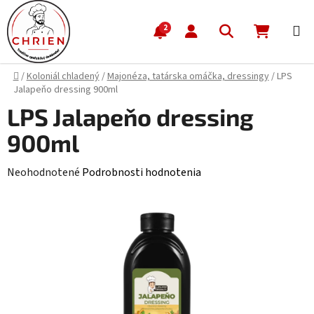
Prejsť na obsah
Hľadať
NÁKUP
2
Domov
/
Koloniál chladený
/
Majonéza, tatárska omáčka, dressingy
/
LPS
Jalapeňo dressing 900ml
LPS Jalapeňo dressing
900ml
Priemerné hodnotenie produktu je 0,0 z 5 hviezdičiek.
Neohodnotené
Podrobnosti hodnotenia