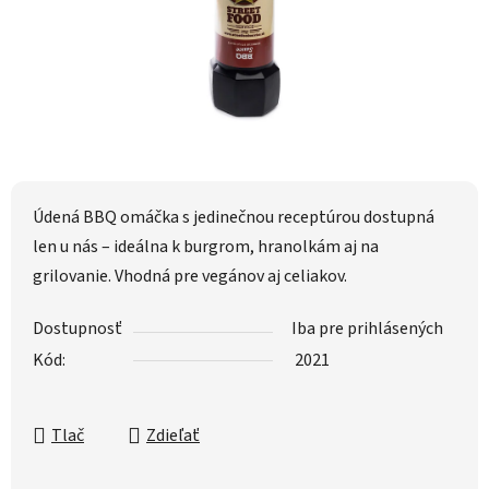
Údená BBQ omáčka s jedinečnou receptúrou dostupná
len u nás – ideálna k burgrom, hranolkám aj na
grilovanie. Vhodná pre vegánov aj celiakov.
Dostupnosť
Iba pre prihlásených
Kód:
2021
Tlač
Zdieľať