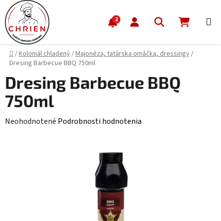
Prejsť na obsah
Hľadať
NÁKUP
2
Domov
/
Koloniál chladený
/
Majonéza, tatárska omáčka, dressingy
/
Dresing Barbecue BBQ 750ml
Dresing Barbecue BBQ
750ml
Priemerné hodnotenie produktu je 0,0 z 5 hviezdičiek.
Neohodnotené
Podrobnosti hodnotenia