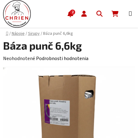
Prejsť na obsah
Hľadať
NÁKUP
2
Domov
/
Nápoje
/
Sirupy
/
Báza punč 6,6kg
Báza punč 6,6kg
Priemerné hodnotenie produktu je 0,0 z 5 hviezdičiek.
Neohodnotené
Podrobnosti hodnotenia