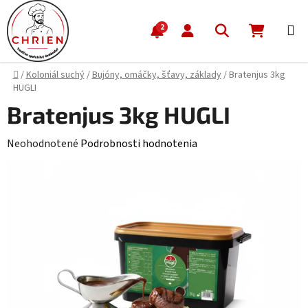
Prejsť na obsah
Hľadať
NÁKUP
2
Domov
/
Koloniál suchý
/
Bujóny, omáčky, šťavy, základy
/
Bratenjus 3kg
HUGLI
Bratenjus 3kg HUGLI
Priemerné hodnotenie produktu je 0,0 z 5 hviezdičiek.
Neohodnotené
Podrobnosti hodnotenia