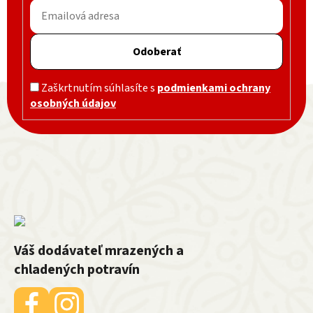
Odoberať
Zápätie
Zaškrtnutím súhlasíte s
podmienkami ochrany
osobných údajov
Váš dodávateľ mrazených a
chladených potravín