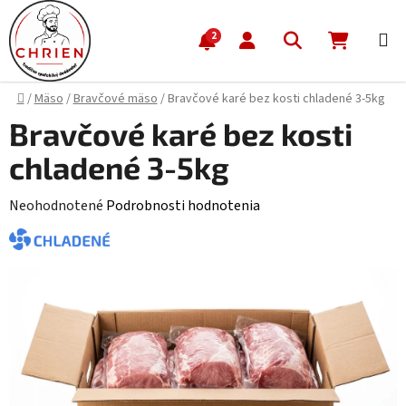
Prejsť na obsah
Hľadať
NÁKUP
2
Domov
/
Mäso
/
Bravčové mäso
/
Bravčové karé bez kosti chladené 3-5kg
Bravčové karé bez kosti
chladené 3-5kg
Priemerné hodnotenie produktu je 0,0 z 5 hviezdičiek.
Neohodnotené
Podrobnosti hodnotenia
CHLADENÉ