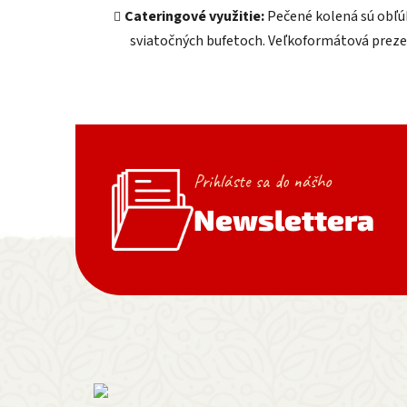
Cateringové využitie:
Pečené kolená sú obľú
sviatočných bufetoch. Veľkoformátová prezent
Prihláste sa do nášho
Newslettera
Zápätie