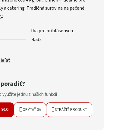
razené cca 4 kg/bal. Chrien – ideálne pre
ly a catering. Tradičná surovina na pečené
y.
Iba pre prihlásených
4532
ieľať
 poradiť?
 využite jednu z našich funkcií
7 910
OPÝTAŤ SA
STRÁŽIŤ PRODUKT