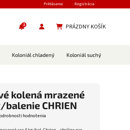
Prihlásenie
Registrácia
2
PRÁZDNY KOŠÍK
NÁKUPNÝ KOŠÍK
Koloniál chladený
Koloniál suchý
Cestov
vé kolená mrazené
g/balenie CHRIEN
nie produktu je 0,0 z 5 hviezdičiek.
odrobnosti hodnotenia