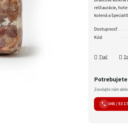
Bravčové kolená m
reštaurácie, hote
kolená a špecialit
Dostupnosť
Kód:
Tlač
Zd
Potrebujete
Zavolajte nám alebo
045 / 53 1