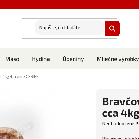
Mäso
Hydina
Údeniny
Mliečne výrobky
a 4kg/balenie CHRIEN
Bravčo
cca 4k
Priemerné hodnote
Neohodnotené
P