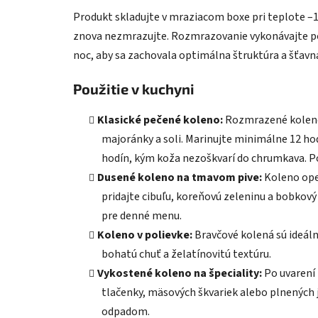
Produkt skladujte v mraziacom boxe pri teplote –18
znova nezmrazujte. Rozmrazovanie vykonávajte post
noc, aby sa zachovala optimálna štruktúra a šťav
Použitie v kuchyni
Klasické pečené koleno:
Rozmrazené koleno 
majoránky a soli. Marinujte minimálne 12 ho
hodín, kým koža nezoškvarí do chrumkava. P
Dusené koleno na tmavom pive:
Koleno ope
pridajte cibuľu, koreňovú zeleninu a bobkový
pre denné menu.
Koleno v polievke:
Bravčové kolená sú ideáln
bohatú chuť a želatínovitú textúru.
Vykostené koleno na špeciality:
Po uvarení 
tlačenky, mäsových škvariek alebo plnených 
odpadom.