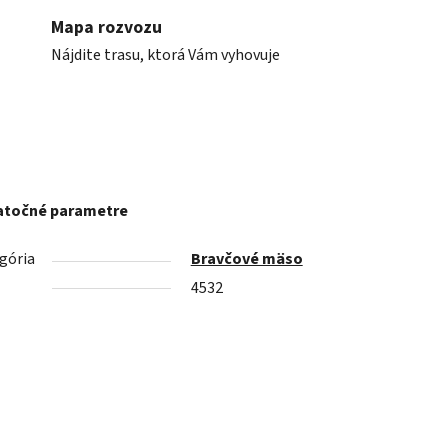
Mapa rozvozu
Nájdite trasu, ktorá Vám vyhovuje
točné parametre
gória
Bravčové mäso
4532