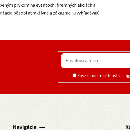
beným prvkom na eventoch, firemných akciách a
ácia pôsobí atraktívne a zákazníci ju vyhľadávajú.
Zaškrtnutím súhlasíte s
p
Navigácia
K