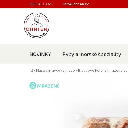
Prejsť na obsah
0905 817 274
info@chrien.sk
NOVINKY
Ryby a morské špeciality
Domov
/
Mäso
/
Bravčové mäso
/
Bravčové kolená mrazené cc
MRAZENÉ