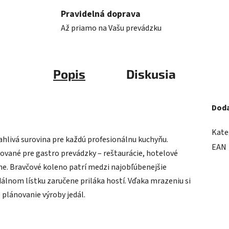
Pravidelná doprava
Až priamo na Vašu prevádzku
Popis
Diskusia
Doda
Kate
hlivá surovina pre každú profesionálnu kuchyňu.
EAN
ované pre gastro prevádzky – reštaurácie, hotelové
ne. Bravčové koleno patrí medzi najobľúbenejšie
dálnom lístku zaručene priláka hostí. Vďaka mrazeniu si
 plánovanie výroby jedál.