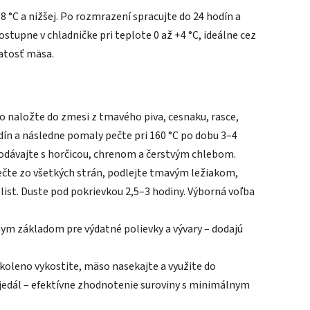
 °C a nižšej. Po rozmrazení spracujte do 24 hodín a
upne v chladničke pri teplote 0 až +4 °C, ideálne cez
natosť mäsa.
naložte do zmesi z tmavého piva, cesnaku, rasce,
dín a následne pomaly pečte pri 160 °C po dobu 3–4
odávajte s horčicou, chrenom a čerstvým chlebom.
čte zo všetkých strán, podlejte tmavým ležiakom,
 list. Duste pod pokrievkou 2,5–3 hodiny. Výborná voľba
ym základom pre výdatné polievky a vývary – dodajú
koleno vykostite, mäso nasekajte a využite do
jedál – efektívne zhodnotenie suroviny s minimálnym