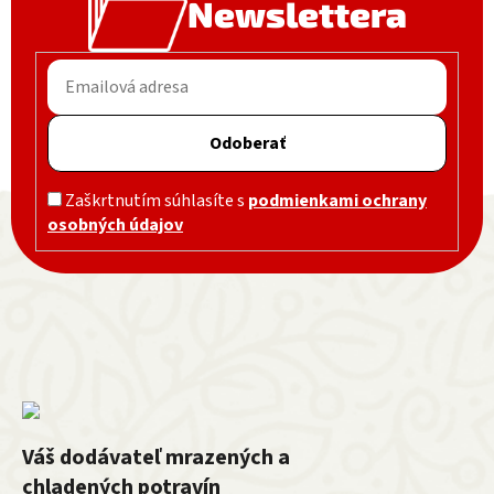
Newslettera
Odoberať
Zápätie
Zaškrtnutím súhlasíte s
podmienkami ochrany
osobných údajov
Váš dodávateľ mrazených a
chladených potravín