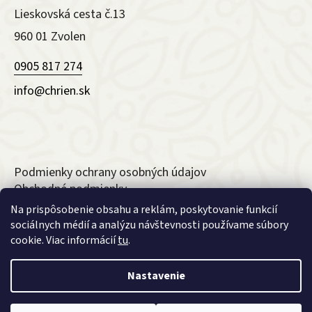
Lieskovská cesta č.13
960 01 Zvolen
0905 817 274
info@chrien.sk
Podmienky ochrany osobných údajov
Obchodné podmienky
Reklamačný formulár
Na prispôsobenie obsahu a reklám, poskytovanie funkcií
Odstúpenie od zmluvy
sociálnych médií a analýzu návštevnosti používame súbory
cookie. Viac informácií
tu
.
Nastavenie
Vytvoril Shoptet Premium
a
Adatelier