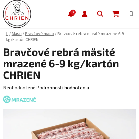
Prejsť na obsah
Hľadať
NÁKUP
2
Domov
/
Mäso
/
Bravčové mäso
/
Bravčové rebrá mäsité mrazené 6-9
kg/kartón CHRIEN
Bravčové rebrá mäsité
mrazené 6-9 kg/kartón
CHRIEN
Priemerné hodnotenie produktu je 0,0 z 5 hviezdičiek.
Neohodnotené
Podrobnosti hodnotenia
MRAZENÉ