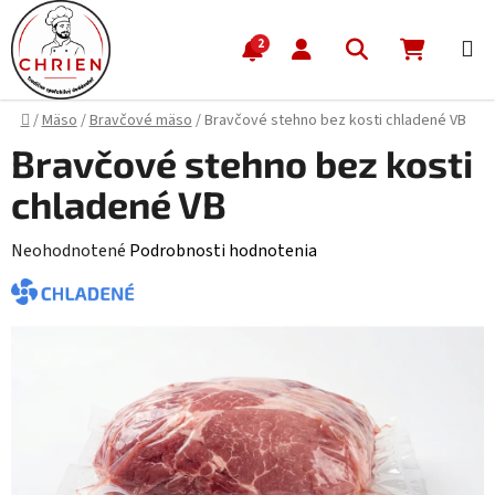
Prejsť na obsah
Hľadať
NÁKUP
2
Domov
/
Mäso
/
Bravčové mäso
/
Bravčové stehno bez kosti chladené VB
Bravčové stehno bez kosti
chladené VB
Priemerné hodnotenie produktu je 0,0 z 5 hviezdičiek.
Neohodnotené
Podrobnosti hodnotenia
CHLADENÉ