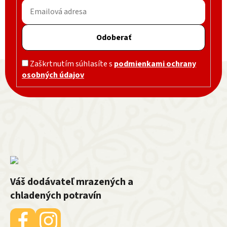
Odoberať
Zápätie
Zaškrtnutím súhlasíte s
podmienkami ochrany
osobných údajov
Váš dodávateľ mrazených a
chladených potravín