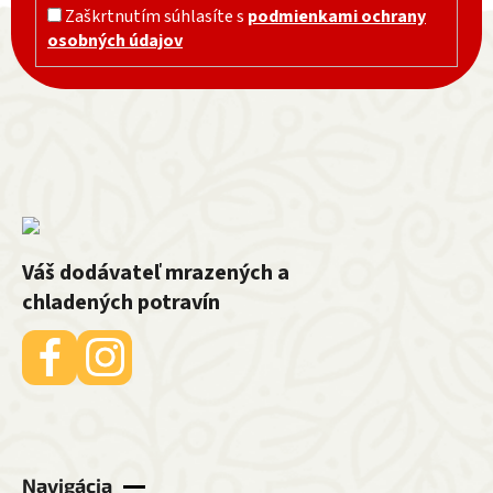
Zápätie
Zaškrtnutím súhlasíte s
podmienkami ochrany
osobných údajov
Váš dodávateľ mrazených a
chladených potravín
Navigácia