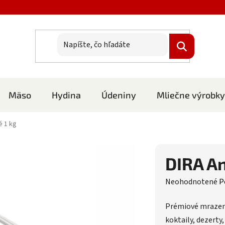
Mäso
Hydina
Údeniny
Mliečne výrobky
é 1 kg
DIRA An
Priemerné hodnote
Neohodnotené
P
Prémiové mrazené 
koktaily, dezerty