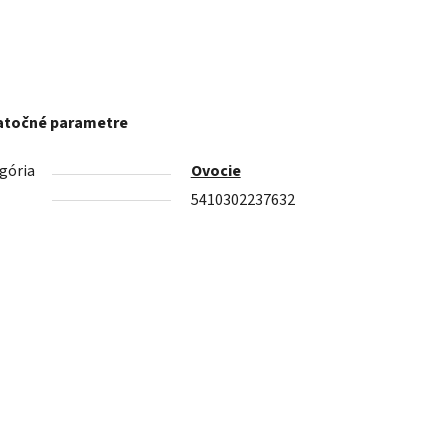
točné parametre
gória
Ovocie
5410302237632