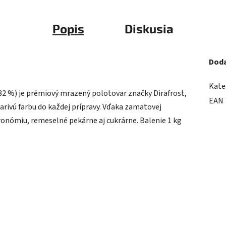
Popis
Diskusia
Doda
Kate
2 %) je prémiový mrazený polotovar značky Dirafrost,
EAN
iarivú farbu do každej prípravy. Vďaka zamatovej
tronómiu, remeselné pekárne aj cukrárne. Balenie 1 kg