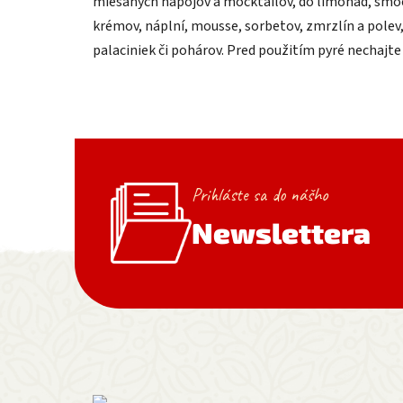
miešaných nápojov a mocktailov, do limonád, smooth
krémov, náplní, mousse, sorbetov, zmrzlín a polev,
palaciniek či pohárov. Pred použitím pyré nechajte
Prihláste sa do nášho
Newslettera
Zápätie