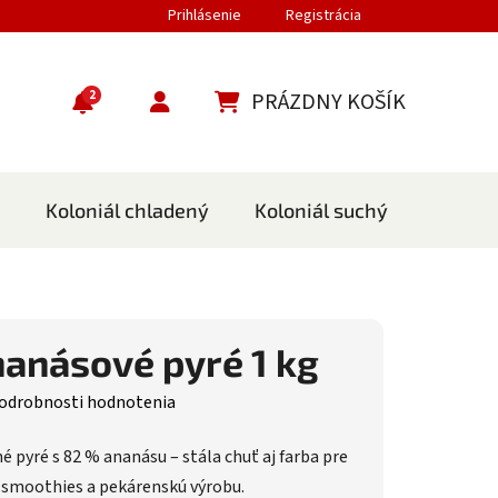
Prihlásenie
Registrácia
2
PRÁZDNY KOŠÍK
NÁKUPNÝ KOŠÍK
Koloniál chladený
Koloniál suchý
Cestov
anásové pyré 1 kg
nie produktu je 0,0 z 5 hviezdičiek.
odrobnosti hodnotenia
pyré s 82 % ananásu – stála chuť aj farba pre
, smoothies a pekárenskú výrobu.