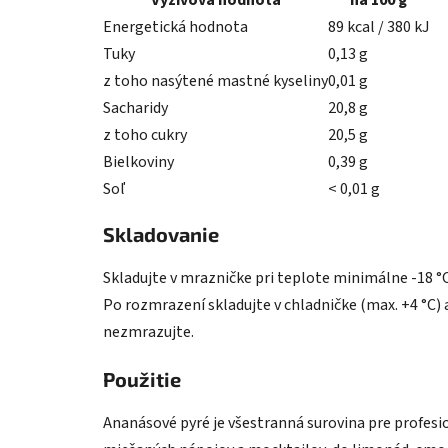
Výživová hodnota
na 100 g
Energetická hodnota
89 kcal / 380 kJ
Tuky
0,13 g
z toho nasýtené mastné kyseliny
0,01 g
Sacharidy
20,8 g
z toho cukry
20,5 g
Bielkoviny
0,39 g
Soľ
< 0,01 g
Skladovanie
Skladujte v mrazničke pri teplote minimálne -18 °
Po rozmrazení skladujte v chladničke (max. +4 °C) 
nezmrazujte.
Použitie
Ananásové pyré je všestranná surovina pre profesio