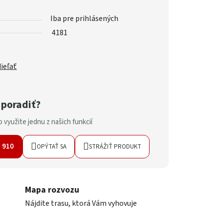
Iba pre prihlásených
4181
ieľať
 poradiť?
 využite jednu z našich funkcií
7 910
OPÝTAŤ SA
STRÁŽIŤ PRODUKT
Mapa rozvozu
Nájdite trasu, ktorá Vám vyhovuje