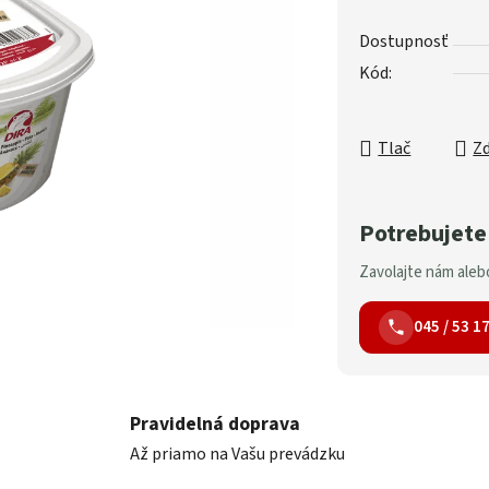
Dostupnosť
Kód:
Tlač
Zd
Potrebujete
Zavolajte nám alebo
045 / 53 1
Pravidelná doprava
Až priamo na Vašu prevádzku