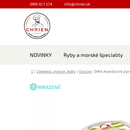
Prejsť na obsah
0905 817 274
info@chrien.sk
NOVINKY
Ryby a morské špeciality
Domov
/
Zelenina, ovocie, huby
/
Ovocie
/
DIRA Ananásové pyr
MRAZENÉ