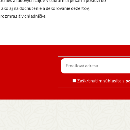
ies a ľadových čajov. V cukrárni a pekárni poslúži do
 ako aj na dochutenie a dekorovanie dezertov,
 rozmraziť v chladničke.
Zaškrtnutím súhlasíte s
p