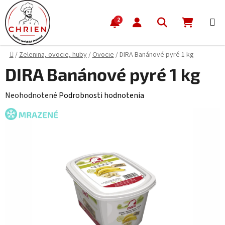
Prejsť na obsah
Hľadať
NÁKUP
2
Domov
/
Zelenina, ovocie, huby
/
Ovocie
/
DIRA Banánové pyré 1 kg
DIRA Banánové pyré 1 kg
Priemerné hodnotenie produktu je 0,0 z 5 hviezdičiek.
Neohodnotené
Podrobnosti hodnotenia
MRAZENÉ