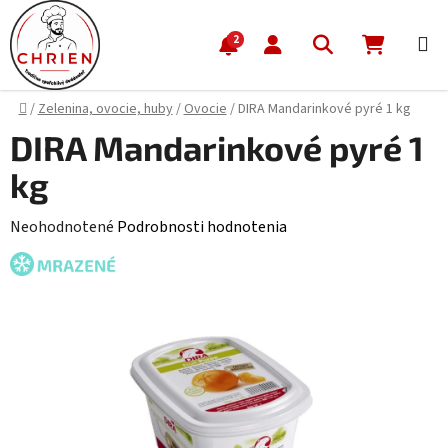
Prejsť na obsah
Hľadať
NÁKUP
2
Domov
/
Zelenina, ovocie, huby
/
Ovocie
/
DIRA Mandarinkové pyré 1 kg
DIRA Mandarinkové pyré 1
kg
Priemerné hodnotenie produktu je 0,0 z 5 hviezdičiek.
Neohodnotené
Podrobnosti hodnotenia
MRAZENÉ