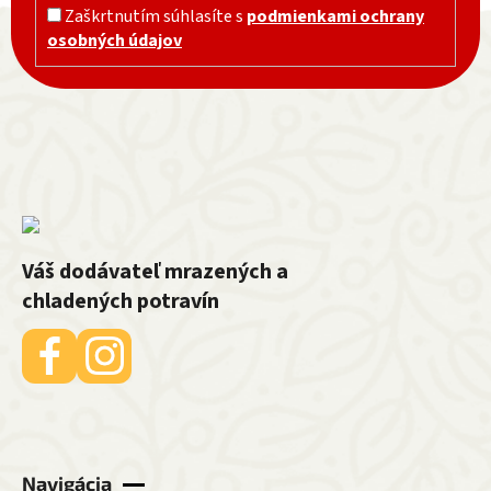
Zápätie
Zaškrtnutím súhlasíte s
podmienkami ochrany
osobných údajov
Váš dodávateľ mrazených a
chladených potravín
Navigácia