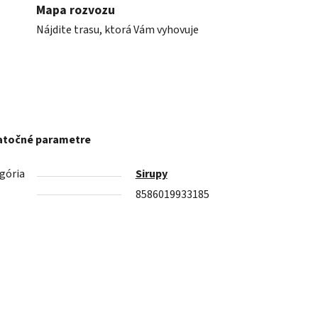
Mapa rozvozu
Nájdite trasu, ktorá Vám vyhovuje
točné parametre
gória
Sirupy
8586019933185