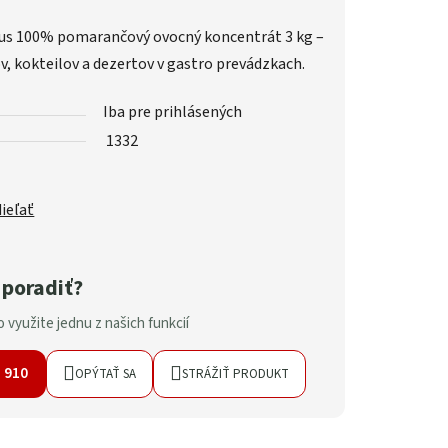
us 100% pomarančový ovocný koncentrát 3 kg –
v, kokteilov a dezertov v gastro prevádzkach.
Iba pre prihlásených
1332
ieľať
 poradiť?
 využite jednu z našich funkcií
7 910
OPÝTAŤ SA
STRÁŽIŤ PRODUKT