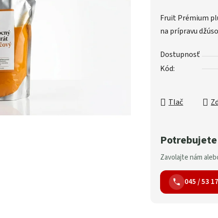
Fruit Prémium pl
na prípravu džúso
Dostupnosť
Kód:
Tlač
Zd
Potrebujete
Zavolajte nám alebo
045 / 53 1