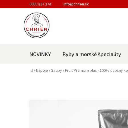
Prejsť na obsah
0905 817 274
info@chrien.sk
NOVINKY
Ryby a morské špeciality
Domov
/
Nápoje
/
Sirupy
/
Fruit Prémium plus - 100% ovocný k