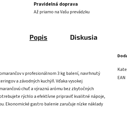
Pravidelná doprava
Až priamo na Vašu prevádzku
Popis
Diskusia
Doda
Kate
pomarančov v profesionálnom 3 kg balení, navrhnutý
EAN
teringov a závodných kuchýň. Vďaka vysokej
omarančovú chuť a výraznú arómu bez zbytočných
trebujete rýchlo a efektívne pripraviť kvalitné nápoje,
u. Ekonomické gastro balenie zaručuje nízke náklady