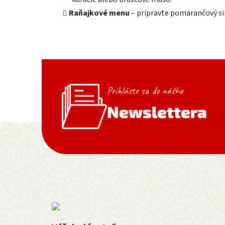
Raňajkové menu
– pripravte pomarančový sir
Prihláste sa do nášho
Newslettera
Zápätie