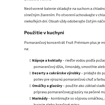
Neotvorené balenie skladujte na suchom a chladno
slnečným žiarením. Po otvorení uchovávajte v chlad
niekoľkých dní. Obsah vždy odoberajte čistým náčin
Použitie v kuchyni
Pomarančový koncentrát Fruit Prémium plus je mim
na:
Nápoje a koktaily
– rieďte vodou podľa požad
pomarančový džús, limonády, smoothie alebo
Dezerty a cukrárske výrobky
– pridajte do p
poliev pre výraznú pomarančovú chuť a farbu
Omáčky a glazúry
– použite ako základ slad
prípravu pomarančovej glazúry na pečené m
Marinády
– kombinujte so sójovou omáčkou, 
kuracie alebo bravčové mäso.