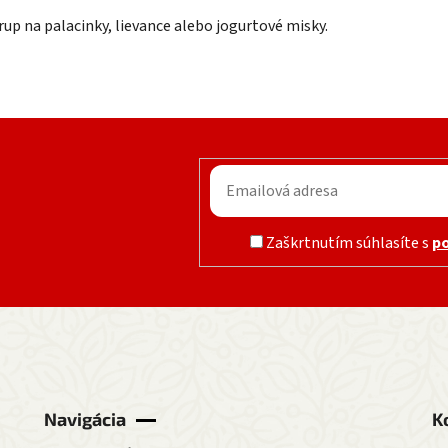
up na palacinky, lievance alebo jogurtové misky.
Zaškrtnutím súhlasíte s
p
Navigácia
K