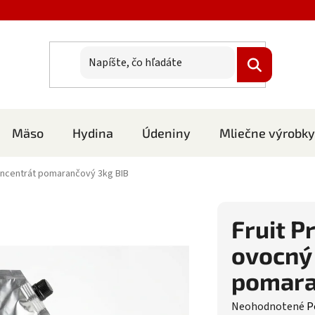
Mäso
Hydina
Údeniny
Mliečne výrobky
oncentrát pomarančový 3kg BIB
Fruit P
ovocný
pomara
Priemerné hodnote
Neohodnotené
P