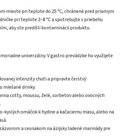
m mieste pri teplote do 25 °C, chránené pred priamym
ničke pri teplote 2–8 °C a spotrebujte v priebehu
ím, aby ste predišli kontaminácii produktu.
oriadne univerzálny. V gastro prevádzke ho využijete
ovanej intenzity chuti a pripravte čerstvý
 miešané drinky.
anna cotty, moussu, želé, sorbetov alebo ovocných
.
ko-kyslých omáčok k hydine a kačaciemu mäsu, alebo na
äsá.
zázvorom a cesnakom na ázijsky ladené marinády pre