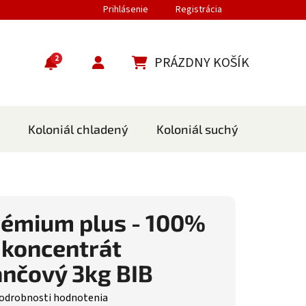
Prihlásenie
Registrácia
2
PRÁZDNY KOŠÍK
NÁKUPNÝ KOŠÍK
Koloniál chladený
Koloniál suchý
Cestov
rémium plus - 100%
 koncentrát
nčový 3kg BIB
nie produktu je 0,0 z 5 hviezdičiek.
odrobnosti hodnotenia