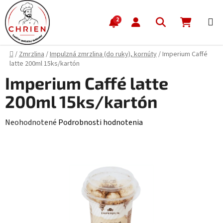
Prejsť na obsah
Hľadať
NÁKUP
2
Domov
/
Zmrzlina
/
Impulzná zmrzlina (do ruky), kornúty
/
Imperium Caffé
latte 200ml 15ks/kartón
Imperium Caffé latte
200ml 15ks/kartón
Priemerné hodnotenie produktu je 0,0 z 5 hviezdičiek.
Neohodnotené
Podrobnosti hodnotenia