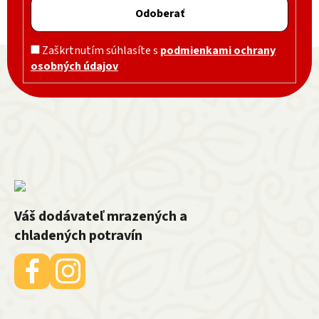
Odoberať
Zápätie
Zaškrtnutím súhlasíte s
podmienkami ochrany
osobných údajov
Váš dodávateľ mrazených a
chladených potravín