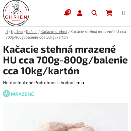
Prejsť na obsah
Hľadať
NÁKUP
2
Domov
/
Hydina
/
Kačica
/
Kačacie stehná
/
Kačacie stehná mrazené HU cca
700g-800g/balenie cca 10kg/kartón
Kačacie stehná mrazené
HU cca 700g-800g/balenie
cca 10kg/kartón
Priemerné hodnotenie produktu je 0,0 z 5 hviezdičiek.
Neohodnotené
Podrobnosti hodnotenia
MRAZENÉ