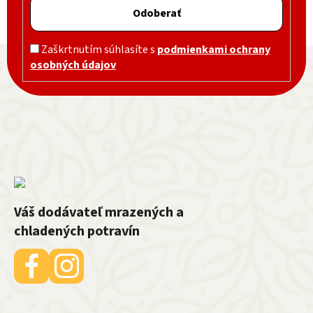
Odoberať
Zápätie
Zaškrtnutím súhlasíte s
podmienkami ochrany
osobných údajov
Váš dodávateľ mrazených a
chladených potravín