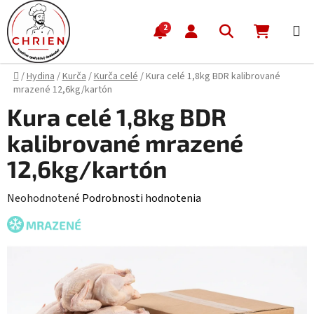
Prejsť na obsah
Hľadať
NÁKUP
2
Domov
/
Hydina
/
Kurča
/
Kurča celé
/
Kura celé 1,8kg BDR kalibrované
mrazené 12,6kg/kartón
Kura celé 1,8kg BDR
kalibrované mrazené
12,6kg/kartón
Priemerné hodnotenie produktu je 0,0 z 5 hviezdičiek.
Neohodnotené
Podrobnosti hodnotenia
MRAZENÉ