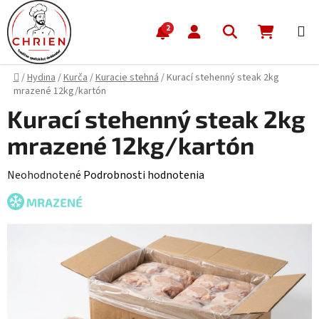
Prejsť na obsah
Hľadať
NÁKUP
2
Domov
/
Hydina
/
Kurča
/
Kuracie stehná
/
Kurací stehenný steak 2kg
mrazené 12kg/kartón
Kurací stehenný steak 2kg
mrazené 12kg/kartón
Priemerné hodnotenie produktu je 0,0 z 5 hviezdičiek.
Neohodnotené
Podrobnosti hodnotenia
MRAZENÉ