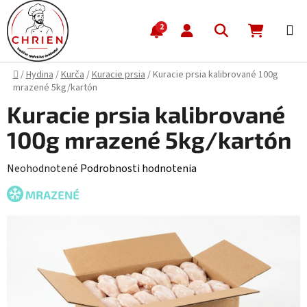
Prejsť na obsah
Hľadať
NÁKUP
2
Domov
/
Hydina
/
Kurča
/
Kuracie prsia
/
Kuracie prsia kalibrované 100g
mrazené 5kg/kartón
Kuracie prsia kalibrované
100g mrazené 5kg/kartón
Priemerné hodnotenie produktu je 0,0 z 5 hviezdičiek.
Neohodnotené
Podrobnosti hodnotenia
MRAZENÉ