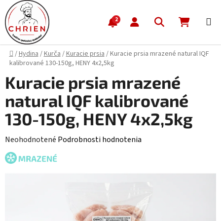
Prejsť na obsah
Hľadať
NÁKUP
2
Domov
/
Hydina
/
Kurča
/
Kuracie prsia
/
Kuracie prsia mrazené natural IQF
kalibrované 130-150g, HENY 4x2,5kg
Kuracie prsia mrazené
natural IQF kalibrované
130-150g, HENY 4x2,5kg
Priemerné hodnotenie produktu je 0,0 z 5 hviezdičiek.
Neohodnotené
Podrobnosti hodnotenia
MRAZENÉ