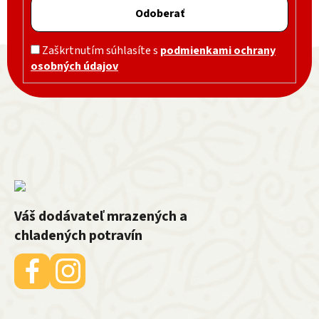
Odoberať
Zápätie
Zaškrtnutím súhlasíte s
podmienkami ochrany
osobných údajov
Váš dodávateľ mrazených a
chladených potravín