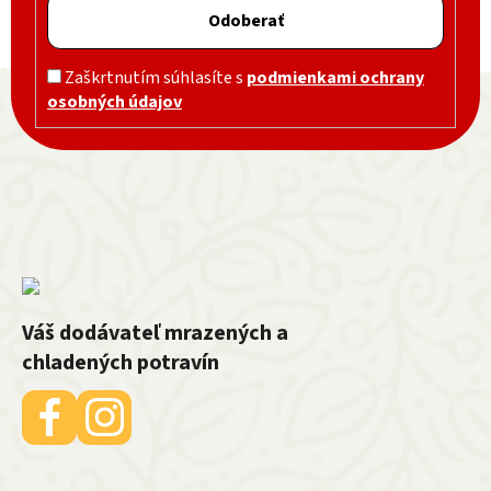
Odoberať
Zápätie
Zaškrtnutím súhlasíte s
podmienkami ochrany
osobných údajov
Váš dodávateľ mrazených a
chladených potravín