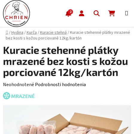
Prejsť na obsah
Hľadať
NÁKUP
2
Domov
/
Hydina
/
Kurča
/
Kuracie stehná
/
Kuracie stehenné plátky mrazené
bez kosti s kožou porciované 12kg/kartón
Kuracie stehenné plátky
mrazené bez kosti s kožou
porciované 12kg/kartón
Priemerné hodnotenie produktu je 0,0 z 5 hviezdičiek.
Neohodnotené
Podrobnosti hodnotenia
MRAZENÉ