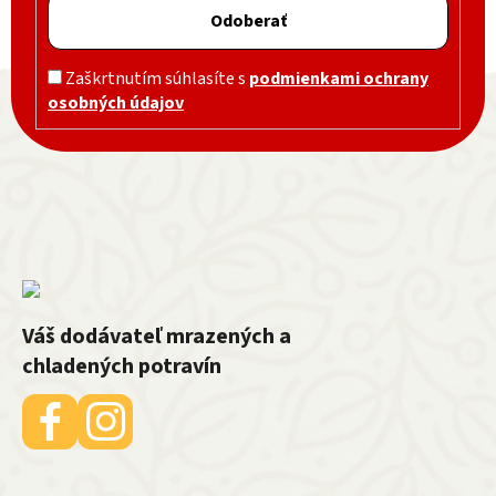
Odoberať
Zápätie
Zaškrtnutím súhlasíte s
podmienkami ochrany
osobných údajov
Váš dodávateľ mrazených a
chladených potravín