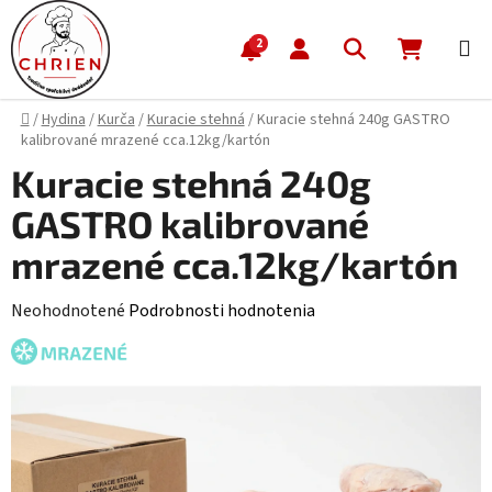
Prejsť na obsah
Hľadať
NÁKUP
2
Domov
/
Hydina
/
Kurča
/
Kuracie stehná
/
Kuracie stehná 240g GASTRO
kalibrované mrazené cca.12kg/kartón
Kuracie stehná 240g
GASTRO kalibrované
mrazené cca.12kg/kartón
Priemerné hodnotenie produktu je 0,0 z 5 hviezdičiek.
Neohodnotené
Podrobnosti hodnotenia
MRAZENÉ