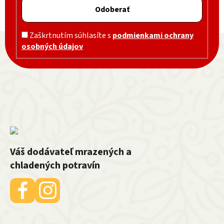
Odoberať
Zápätie
Zaškrtnutím súhlasíte s
podmienkami ochrany
osobných údajov
Váš dodávateľ mrazených a
chladených potravín