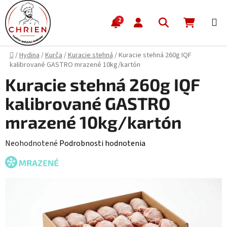
Prejsť na obsah
Hľadať
NÁKUP
2
Domov
/
Hydina
/
Kurča
/
Kuracie stehná
/
Kuracie stehná 260g IQF
kalibrované GASTRO mrazené 10kg/kartón
Kuracie stehná 260g IQF
kalibrované GASTRO
mrazené 10kg/kartón
Priemerné hodnotenie produktu je 0,0 z 5 hviezdičiek.
Neohodnotené
Podrobnosti hodnotenia
MRAZENÉ