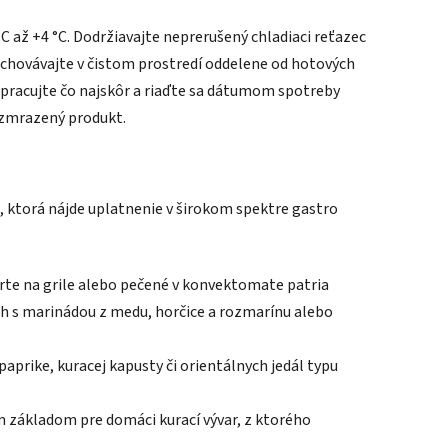
 °C až +4 °C. Dodržiavajte neprerušený chladiaci reťazec
uchovávajte v čistom prostredí oddelene od hotových
 spracujte čo najskôr a riaďte sa dátumom spotreby
zmrazený produkt.
, ktorá nájde uplatnenie v širokom spektre gastro
rte na grile alebo pečené v konvektomate patria
ich s marinádou z medu, horčice a rozmarínu alebo
paprike, kuracej kapusty či orientálnych jedál typu
m základom pre domáci kurací vývar, z ktorého