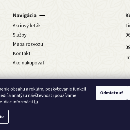
Navigácia
K
Akciový leták
Li
Služby
9
Mapa rozvozu
0
Kontakt
i
Ako nakupovať
Obchodné podmienky
Reklamačný f
enie obsahu a reklám, poskytovanie funkcií
Odmietnuť
édií a analýzu návštevnosti používame
e. Viac informácií
tu
.
ie
Upraviť nastavenie cookies
dené.