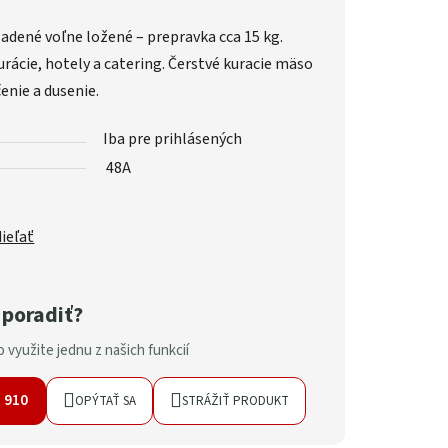
ladené voľne ložené – prepravka cca 15 kg.
urácie, hotely a catering. Čerstvé kuracie mäso
čenie a dusenie.
Iba pre prihlásených
48A
ieľať
 poradiť?
 využite jednu z našich funkcií
7 910
OPÝTAŤ SA
STRÁŽIŤ PRODUKT