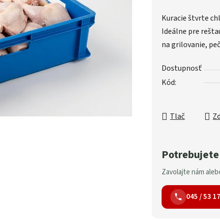
Kuracie štvrte ch
Ideálne pre rešta
na grilovanie, pe
Dostupnosť
Kód:
Tlač
Zd
Potrebujete
Zavolajte nám alebo
045 / 53 1