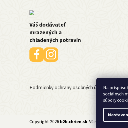
Váš dodávateľ
mrazených a
chladených potravín
Podmienky ochrany osobných údajov
Na prispôsob
sociálnych m
súbory cooki
Nastaven
Copyright 2026
b2b.chrien.sk
. Všetky práva vyhra