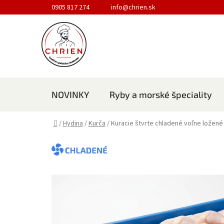
Prejsť na obsah
0905 817 274
info@chrien.sk
NOVINKY
Ryby a morské špeciality
Domov
/
Hydina
/
Kurča
/
Kuracie štvrte chladené voľne ložené
CHLADENÉ