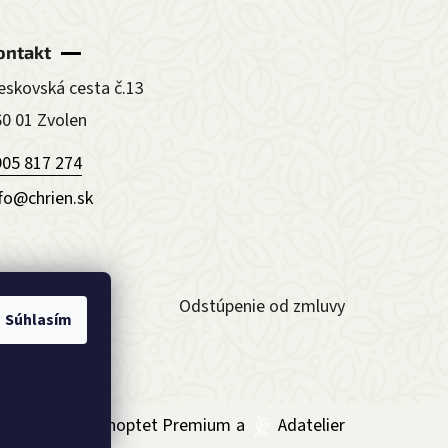
ontakt
eskovská cesta č.13
60 01 Zvolen
905 817 274
nfo@chrien.sk
ormulár
Odstúpenie od zmluvy
Súhlasím
Vytvoril Shoptet Premium
a
Adatelier