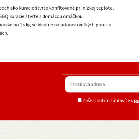
toch ako kuracie štvrte konfitované pri nízkej teplote,
 BBQ kuracie štvrte s domácou omáčkou.
ravke po 15 kg sú ideálne na prípravu veľkých porcií v
ách.
Zaškrtnutím súhlasíte s
p