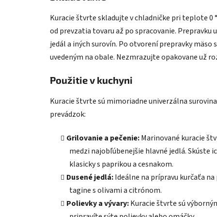
Kuracie štvrte skladujte v chladničke pri teplote 0
od prevzatia tovaru až po spracovanie. Prepravku 
jedál a iných surovín. Po otvorení prepravky mäso
uvedeným na obale. Nezmrazujte opakovane už ro
Použitie v kuchyni
Kuracie štvrte sú mimoriadne univerzálna surovina
prevádzok:
Grilovanie a pečenie:
Marinované kuracie štv
medzi najobľúbenejšie hlavné jedlá. Skúste 
klasicky s paprikou a cesnakom.
Dusené jedlá:
Ideálne na prípravu kurčaťa na 
tagine s olivami a citrónom.
Polievky a vývary:
Kuracie štvrte sú výborný
pripravíte sýte polievky alebo omáčky.