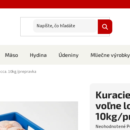
Mäso
Hydina
Údeniny
Mliečne výrobky
 cca. 10kg/prepravka
Kuracie
voľne l
10kg/p
Priemerné hodnote
Neohodnotené
P