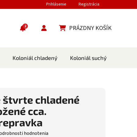
Prihlásenie
Registrácia
2
PRÁZDNY KOŠÍK
NÁKUPNÝ KOŠÍK
Koloniál chladený
Koloniál suchý
Cestov
 štvrte chladené
ožené cca.
repravka
nie produktu je 0,0 z 5 hviezdičiek.
odrobnosti hodnotenia