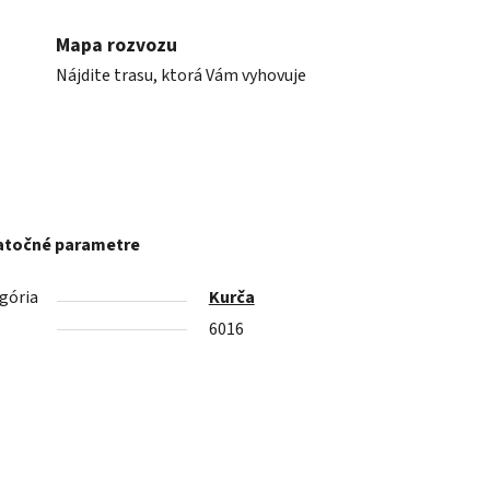
Mapa rozvozu
Nájdite trasu, ktorá Vám vyhovuje
točné parametre
gória
Kurča
6016