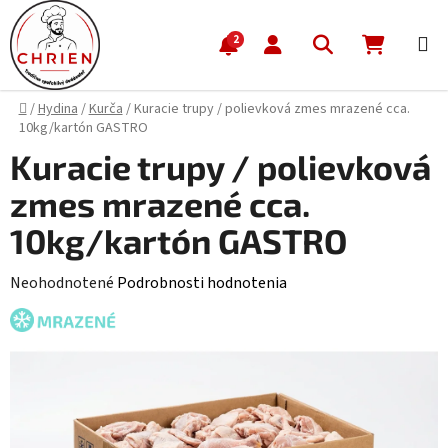
Prejsť na obsah
Hľadať
NÁKUP
2
Domov
/
Hydina
/
Kurča
/
Kuracie trupy / polievková zmes mrazené cca.
10kg/kartón GASTRO
Kuracie trupy / polievková
zmes mrazené cca.
10kg/kartón GASTRO
Priemerné hodnotenie produktu je 0,0 z 5 hviezdičiek.
Neohodnotené
Podrobnosti hodnotenia
MRAZENÉ