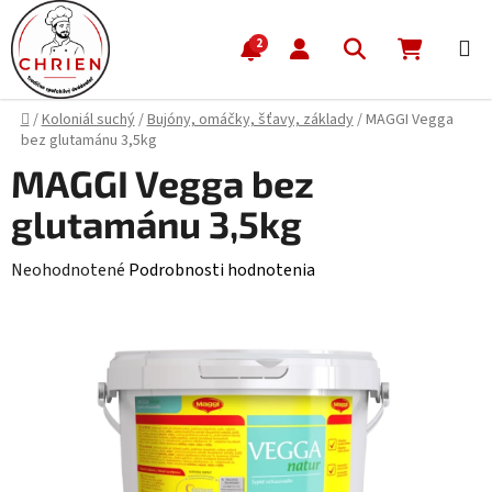
Prejsť na obsah
Hľadať
NÁKUP
2
Domov
/
Koloniál suchý
/
Bujóny, omáčky, šťavy, základy
/
MAGGI Vegga
bez glutamánu 3,5kg
MAGGI Vegga bez
glutamánu 3,5kg
Priemerné hodnotenie produktu je 0,0 z 5 hviezdičiek.
Neohodnotené
Podrobnosti hodnotenia