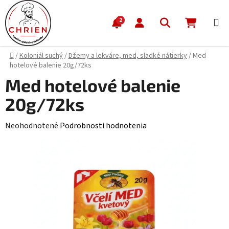
Prejsť na obsah
Hľadať
NÁKUP
2
Domov
/
Koloniál suchý
/
Džemy a lekváre, med, sladké nátierky
/
Med
hotelové balenie 20g/72ks
Med hotelové balenie
20g/72ks
Priemerné hodnotenie produktu je 0,0 z 5 hviezdičiek.
Neohodnotené
Podrobnosti hodnotenia