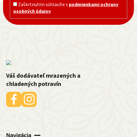
Zápätie
Zaškrtnutím súhlasíte s
podmienkami ochrany
osobných údajov
Váš dodávateľ mrazených a
chladených potravín
Navigácia