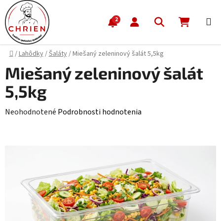
Prejsť na obsah
Hľadať
NÁKUP
2
Domov
/
Lahôdky
/
Šaláty
/
Miešaný zeleninový šalát 5,5kg
Miešaný zeleninový šalát
5,5kg
Priemerné hodnotenie produktu je 0,0 z 5 hviezdičiek.
Neohodnotené
Podrobnosti hodnotenia