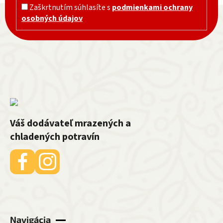
Zápätie
Zaškrtnutím súhlasíte s
podmienkami ochrany
osobných údajov
Váš dodávateľ mrazených a
chladených potravín
Navigácia