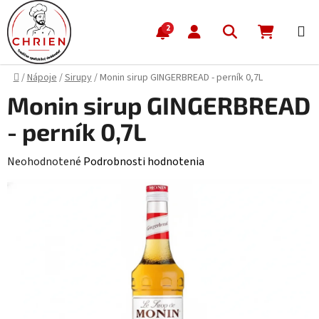
Prejsť na obsah
Hľadať
NÁKUP
2
Domov
/
Nápoje
/
Sirupy
/
Monin sirup GINGERBREAD - perník 0,7L
Monin sirup GINGERBREAD
- perník 0,7L
Priemerné hodnotenie produktu je 0,0 z 5 hviezdičiek.
Neohodnotené
Podrobnosti hodnotenia