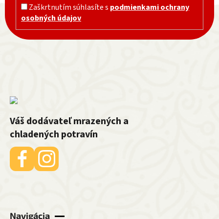
Zápätie
Zaškrtnutím súhlasíte s
podmienkami ochrany
osobných údajov
Váš dodávateľ mrazených a
chladených potravín
Navigácia