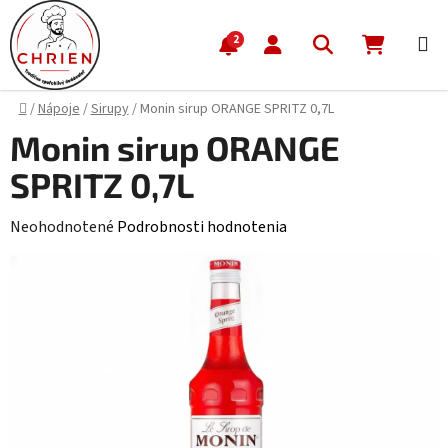
Prejsť na obsah
Hľadať
NÁKUP
2
Domov
/
Nápoje
/
Sirupy
/
Monin sirup ORANGE SPRITZ 0,7L
Monin sirup ORANGE
SPRITZ 0,7L
Priemerné hodnotenie produktu je 0,0 z 5 hviezdičiek.
Neohodnotené
Podrobnosti hodnotenia