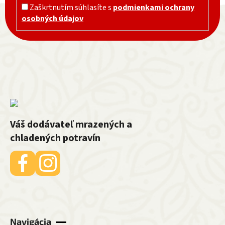
Zápätie
Zaškrtnutím súhlasíte s
podmienkami ochrany
osobných údajov
Váš dodávateľ mrazených a
chladených potravín
Navigácia