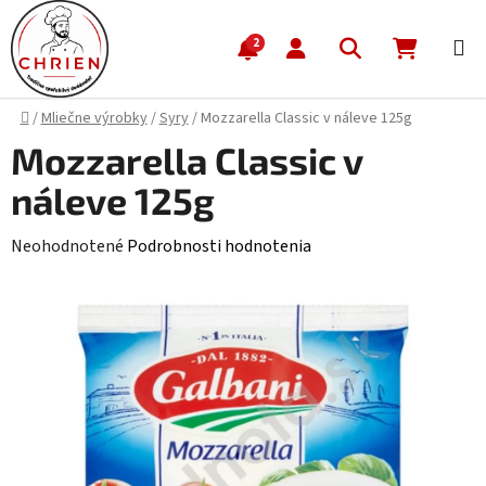
Prejsť na obsah
Hľadať
NÁKUP
2
Domov
/
Mliečne výrobky
/
Syry
/
Mozzarella Classic v náleve 125g
Mozzarella Classic v
náleve 125g
Priemerné hodnotenie produktu je 0,0 z 5 hviezdičiek.
Neohodnotené
Podrobnosti hodnotenia