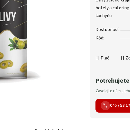
Olivy zelené kráj
hotely a catering
kuchyňu.
Dostupnosť
Kód:
Tlač
Zd
Potrebujete
Zavolajte nám alebo
045 / 53 1