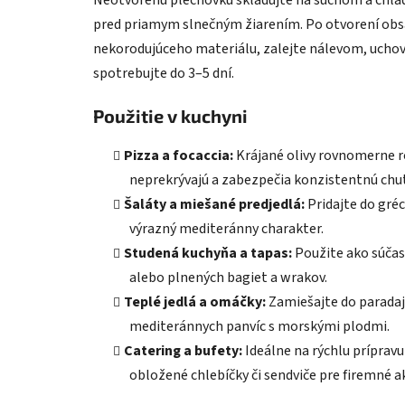
Neotvorenú plechovku skladujte na suchom a chla
pred priamym slnečným žiarením. Po otvorení obs
nekorodujúceho materiálu, zalejte nálevom, uchováv
spotrebujte do 3–5 dní.
Použitie v kuchyni
Pizza a focaccia:
Krájané olivy rovnomerne r
neprekrývajú a zabezpečia konzistentnú chu
Šaláty a miešané predjedlá:
Pridajte do gréc
výrazný mediteránny charakter.
Studená kuchyňa a tapas:
Použite ako súčasť
alebo plnených bagiet a wrakov.
Teplé jedlá a omáčky:
Zamiešajte do paradaj
mediteránnych panvíc s morskými plodmi.
Catering a bufety:
Ideálne na rýchlu príprav
obložené chlebíčky či sendviče pre firemné ak