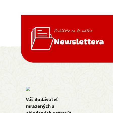
Prihláste sa do nášho
Newslettera
Zápätie
Váš dodávateľ
mrazených a