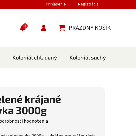
Prihlásenie
Registrácia
2
PRÁZDNY KOŠÍK
NÁKUPNÝ KOŠÍK
Koloniál chladený
Koloniál suchý
Cestov
elené krájané
vka 3000g
nie produktu je 0,0 z 5 hviezdičiek.
odrobnosti hodnotenia