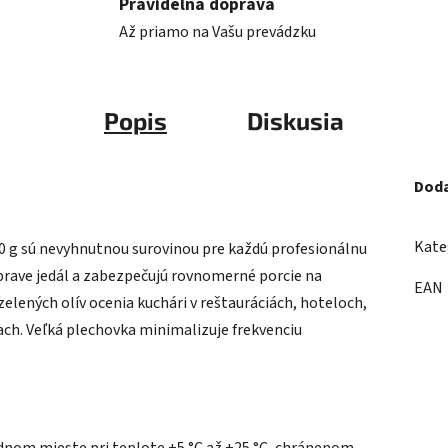
Pravidelná doprava
Až priamo na Vašu prevádzku
Popis
Diskusia
Doda
Kate
00 g sú nevyhnutnou surovinou pre každú profesionálnu
íprave jedál a zabezpečujú rovnomerné porcie na
EAN
elených olív ocenia kuchári v reštauráciách, hoteloch,
ch. Veľká plechovka minimalizuje frekvenciu