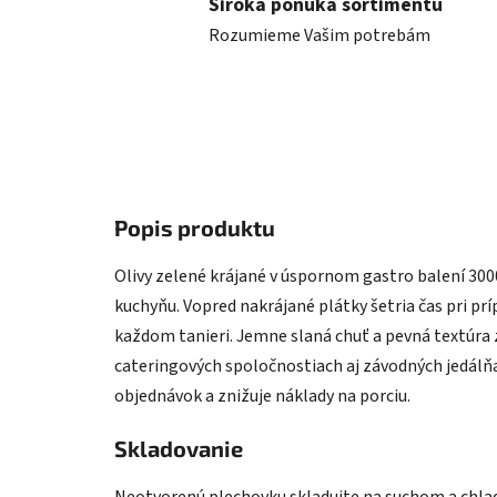
Široká ponuka sortimentu
Rozumieme Vašim potrebám
Popis produktu
Olivy zelené krájané v úspornom gastro balení 30
kuchyňu. Vopred nakrájané plátky šetria čas pri pr
každom tanieri. Jemne slaná chuť a pevná textúra z
cateringových spoločnostiach aj závodných jedálňa
objednávok a znižuje náklady na porciu.
Skladovanie