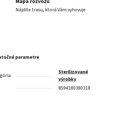
Mapa rozvozu
Nájdite trasu, ktorá Vám vyhovuje
točné parametre
Sterilizované
gória
výrobky
8594180380318