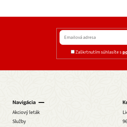
Zaškrtnutím súhlasíte s
p
Navigácia
K
Akciový leták
Li
Služby
9