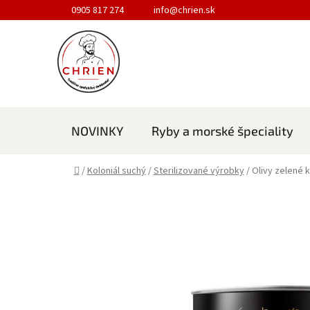
Prejsť na obsah
0905 817 274
info@chrien.sk
NOVINKY
Ryby a morské špeciality
Domov
/
Koloniál suchý
/
Sterilizované výrobky
/
Olivy zelené 