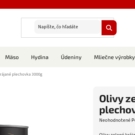
Mäso
Hydina
Údeniny
Mliečne výrobky
krájané plechovka 3000g
Olivy z
plecho
Priemerné hodnote
Neohodnotené
P