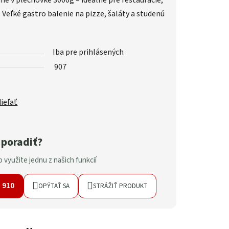
ané v plechovke 3000g – ideálne pre reštaurácie,
. Veľké gastro balenie na pizze, šaláty a studenú
Iba pre prihlásených
907
ieľať
 poradiť?
 využite jednu z našich funkcií
7 910
OPÝTAŤ SA
STRÁŽIŤ PRODUKT