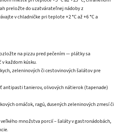
dnom mieste pri teplote +5 °C až +25 °C, chránenom
ah preložte do uzatvárateľnej nádoby z
ajte v chladničke pri teplote +2 °C až +6 °C a
ozložte na pizzu pred pečením — plátky sa
ť v každom kúsku.
kych, zeleninových či cestovinových šalátov pre
 antipasti tanierov, olivových nátierok (tapenade)
kových omáčok, ragú, dusených zeleninových zmesí či
u veľkého množstva porcií – šaláty v gastronádobách,
cie.