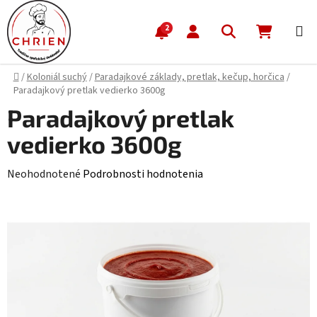
Prejsť na obsah
Hľadať
NÁKUP
2
Domov
/
Koloniál suchý
/
Paradajkové základy, pretlak, kečup, horčica
/
Paradajkový pretlak vedierko 3600g
Paradajkový pretlak
vedierko 3600g
Priemerné hodnotenie produktu je 0,0 z 5 hviezdičiek.
Neohodnotené
Podrobnosti hodnotenia