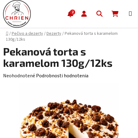
Prejsť na obsah
Hľadať
NÁKUP
2
Domov
/
Pečivo a dezerty
/
Dezerty
/
Pekanová torta s karamelom
130g/12ks
Pekanová torta s
karamelom 130g/12ks
Priemerné hodnotenie produktu je 0,0 z 5 hviezdičiek.
Neohodnotené
Podrobnosti hodnotenia