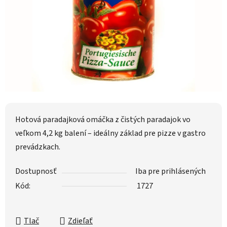
Hotová paradajková omáčka z čistých paradajok vo
veľkom 4,2 kg balení – ideálny základ pre pizze v gastro
prevádzkach.
Dostupnosť
Iba pre prihlásených
Kód:
1727
Tlač
Zdieľať