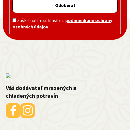
Odoberať
Zápätie
Zaškrtnutím súhlasíte s
podmienkami ochrany
osobných údajov
Váš dodávateľ mrazených a
chladených potravín