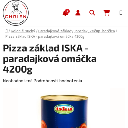
Prejsť na obsah
Hľadať
NÁKUP
2
Domov
/
Koloniál suchý
/
Paradajkové základy, pretlak, kečup, horčica
/
Pizza základ ISKA - paradajková omáčka 4200g
Pizza základ ISKA -
paradajková omáčka
4200g
Priemerné hodnotenie produktu je 0,0 z 5 hviezdičiek.
Neohodnotené
Podrobnosti hodnotenia