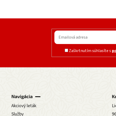
Zaškrtnutím súhlasíte s
p
Navigácia
K
Akciový leták
Li
Služby
9