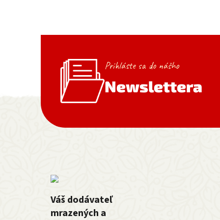
Prihláste sa do nášho
Newslettera
Zápätie
Váš dodávateľ
mrazených a