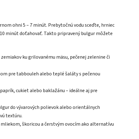
ernom ohni 5 – 7 minút. Prebytočnú vodu sceďte, hrniec
– 10 minút doťahovať. Takto pripravený bulgur môžete
o zemiakov ku grilovanému mäsu, pečenej zelenine či
om pre tabbouleh alebo teplé šaláty s pečenou
aprík, cukiet alebo baklažánu – ideálne aj pre
ulgur do vývarových polievok alebo orientálnych
vú textúru.
s mliekom, škoricou a čerstvým ovocím ako alternatívu