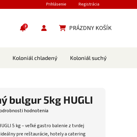
Prihlásenie
Registrácia
2
PRÁZDNY KOŠÍK
NÁKUPNÝ KOŠÍK
Koloniál chladený
Koloniál suchý
Cestov
ý bulgur 5kg HUGLI
nie produktu je 0,0 z 5 hviezdičiek.
odrobnosti hodnotenia
UGLI 5 kg – veľké gastro balenie z tvrdej
 ideálny pre reštaurácie, hotely a catering