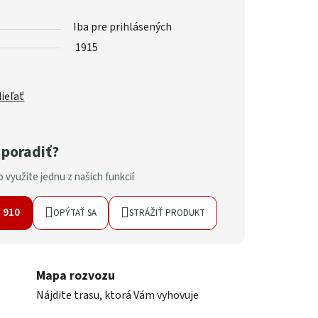
Iba pre prihlásených
1915
ieľať
 poradiť?
 využite jednu z našich funkcií
7 910
OPÝTAŤ SA
STRÁŽIŤ PRODUKT
Mapa rozvozu
Nájdite trasu, ktorá Vám vyhovuje