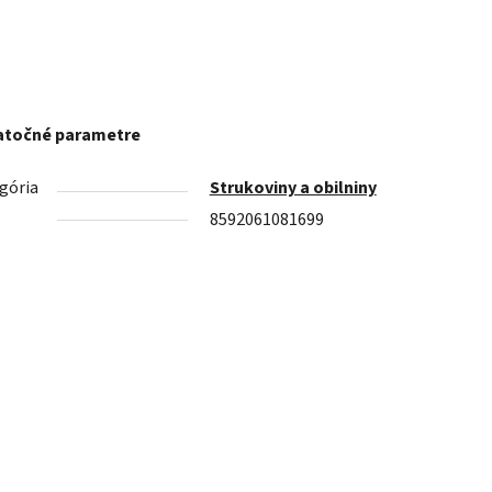
točné parametre
gória
Strukoviny a obilniny
8592061081699