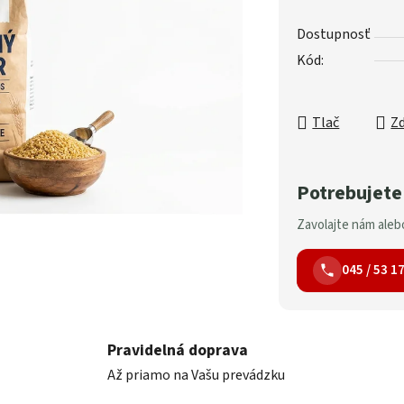
Dostupnosť
Kód:
Tlač
Zd
Potrebujete
Zavolajte nám alebo
045 / 53 1
Pravidelná doprava
Až priamo na Vašu prevádzku