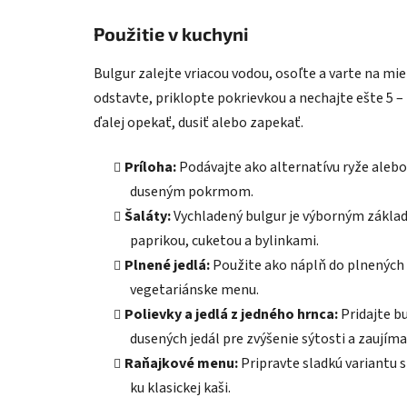
Použitie v kuchyni
Bulgur zalejte vriacou vodou, osoľte a varte na mi
odstavte, priklopte pokrievkou a nechajte ešte 5 
ďalej opekať, dusiť alebo zapekať.
Príloha:
Podávajte ako alternatívu ryže aleb
duseným pokrmom.
Šaláty:
Vychladený bulgur je výborným základ
paprikou, cuketou a bylinkami.
Plnené jedlá:
Použite ako náplň do plnených p
vegetariánske menu.
Polievky a jedlá z jedného hrnca:
Pridajte b
dusených jedál pre zvýšenie sýtosti a zaujíma
Raňajkové menu:
Pripravte sladkú variantu 
ku klasickej kaši.