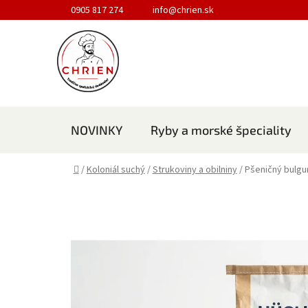
Prejsť na obsah
0905 817 274
info@chrien.sk
NOVINKY
Ryby a morské špeciality
Domov
/
Koloniál suchý
/
Strukoviny a obilniny
/
Pšeničný bulgu