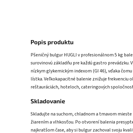
Popis produktu
Pšeničný bulgur HUGLI v profesionálnom 5 kg balení
surovinovú základňu pre každú gastro prevádzku. 
nízkym glykemickým indexom (GI 46), vďaka čomu 
lístka. Veľkokapacitné balenie znižuje frekvenciu 
reštauráciách, hoteloch, cateringových spoločnost
Skladovanie
Skladujte na suchom, chladnom a tmavom mieste p
žiarením a vlhkosťou. Po otvorení balenia presypt
najkratšom čase, aby si bulgur zachoval svoju kvali