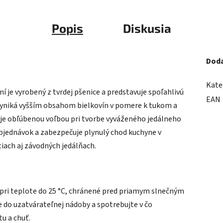
Popis
Diskusia
Doda
Kate
 je vyrobený z tvrdej pšenice a predstavuje spoľahlivú
EAN
Vyniká vyšším obsahom bielkovín v pomere k tukom a
je obľúbenou voľbou pri tvorbe vyváženého jedálneho
objednávok a zabezpečuje plynulý chod kuchyne v
iach aj závodných jedálňach.
ri teplote do 25 °C, chránené pred priamym slnečným
e do uzatvárateľnej nádoby a spotrebujte v čo
tu a chuť.