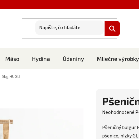
Mäso
Hydina
Údeniny
Mliečne výrobky
r 5kg HUGLI
Pšeničn
Priemerné hodnote
Neohodnotené
P
Pšeničný bulgur H
pšenice, nízky GI,