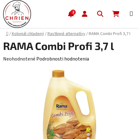
Prejsť na obsah
Hľadať
NÁKUP
2
Domov
/
Koloniál chladený
/
Rastlinné alternatívy
/
RAMA Combi Profi 3,7 l
RAMA Combi Profi 3,7 l
Priemerné hodnotenie produktu je 0,0 z 5 hviezdičiek.
Neohodnotené
Podrobnosti hodnotenia