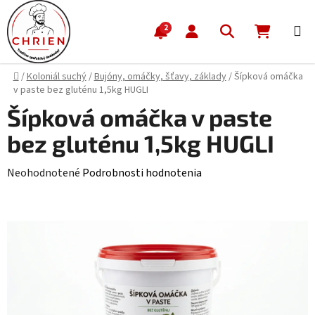
Prejsť na obsah
Hľadať
NÁKUP
2
Domov
/
Koloniál suchý
/
Bujóny, omáčky, šťavy, základy
/
Šípková omáčka
v paste bez gluténu 1,5kg HUGLI
Šípková omáčka v paste
bez gluténu 1,5kg HUGLI
Priemerné hodnotenie produktu je 0,0 z 5 hviezdičiek.
Neohodnotené
Podrobnosti hodnotenia