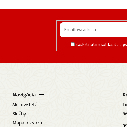
Zaškrtnutím súhlasíte s
p
Navigácia
K
Akciový leták
Li
Služby
9
Mapa rozvozu
0