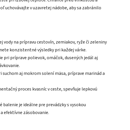
te pri izbovej teplote. Chráňte pred vlhkosťou a
ľ uchovávajte v uzavretej nádobe, aby sa zabránilo
ej vody na prípravu cestovín, zemiakov, ryže či zeleniny
nete konzistentné výsledky pri každej várke.
e pri príprave polievok, omáčok, dusených jedál aj
ávkovanie.
ri suchom aj mokrom solení mäsa, príprave marinád a
entačný proces kvasníc v ceste, spevňuje lepkovú
 balenie je ideálne pre prevádzky s vysokou
 a efektívne zásobovanie.