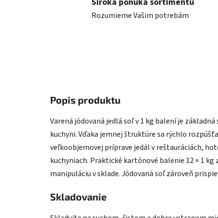
Široká ponuka sortimentu
Rozumieme Vašim potrebám
Popis produktu
Varená jódovaná jedlá soľ v 1 kg balení je základná
kuchyni. Vďaka jemnej štruktúre sa rýchlo rozpúšť
veľkoobjemovej príprave jedál v reštauráciách, ho
kuchyniach. Praktické kartónové balenie 12 × 1 k
manipuláciu v sklade. Jódovaná soľ zároveň prispie
Skladovanie