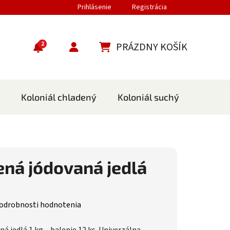
Prihlásenie
Registrácia
2
PRÁZDNY KOŠÍK
NÁKUPNÝ KOŠÍK
Koloniál chladený
Koloniál suchý
Cestov
ená jódovaná jedlá
nie produktu je 0,0 z 5 hviezdičiek.
odrobnosti hodnotenia