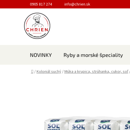
Prejsť na obsah
0905 817 274
info@chrien.sk
NOVINKY
Ryby a morské špeciality
Domov
/
Koloniál suchý
/
Múka a krupica, strúhanka, cukor, soľ