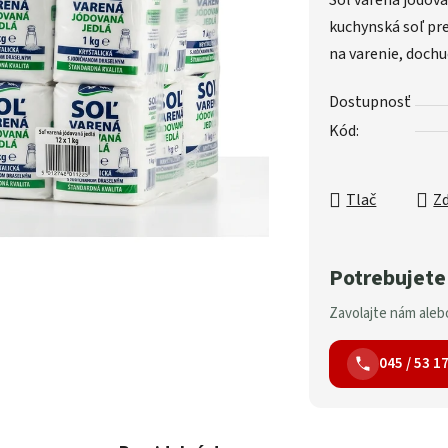
Soľ varená jódova
kuchynská soľ pre
na varenie, dochu
Dostupnosť
Kód:
Tlač
Zd
Potrebujete
Zavolajte nám alebo
045 / 53 1