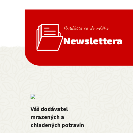
Prihláste sa do nášho
Newslettera
Zápätie
Váš dodávateľ
mrazených a
chladených potravín