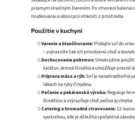
Skladujte na suchom, čistom a dobre vetranom mies
priamym slnečným žiarením. Po otvorení balenia so
hrudkovaniu a absorpcii vlhkosti z prostredia.
Použitie v kuchyni
Varenie a blanšírovanie:
Pridajte soľ do vriac
– zvýrazníte tak ich prirodzenú chuť a dosiah
Dochucovanie pokrmov:
Univerzálne použiti
šalátov. Jemná štruktúra umožňuje presné d
Príprava mäsa a rýb:
Soľ je nenahraditeľná p
lákach na ryby či hydinu.
Pečenie a pekárenská výroba:
Reguluje ferm
štruktúru a zvýrazňuje chuť pečiva aj chleba.
Catering a hromadné stravovanie:
12-kusové
spotrebou, kde je dôležitá spoľahlivá zásoba