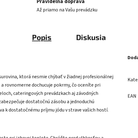
Pravidelná doprava
Až priamo na Vašu prevádzku
Popis
Diskusia
Doda
 surovina, ktorá nesmie chýbať v žiadnej profesionálnej
Kate
a a rovnomerne dochucuje pokrmy, čo oceníte pri
teloch, cateringových prevádzkach aj závodných
EAN
g zabezpečuje dostatočnú zásobu a jednoduchú
va k dostatočnému príjmu jódu v strave vašich hostí.