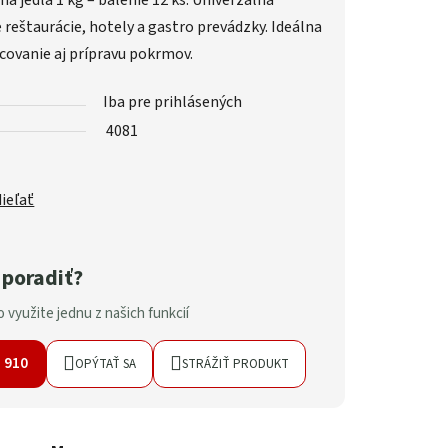
ná jedlá 1 kg – balenie 12 ks. Univerzálna
 reštaurácie, hotely a gastro prevádzky. Ideálna
covanie aj prípravu pokrmov.
Iba pre prihlásených
4081
ieľať
 poradiť?
 využite jednu z našich funkcií
7 910
OPÝTAŤ SA
STRÁŽIŤ PRODUKT