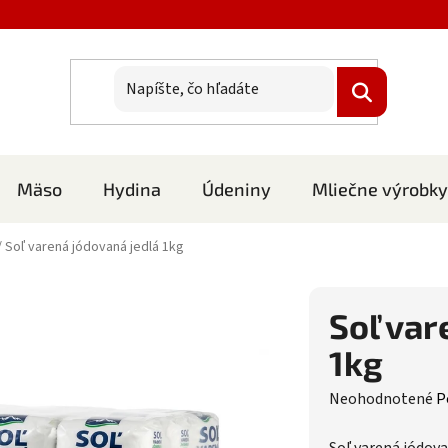
Mäso
Hydina
Údeniny
Mliečne výrobky
/
Soľ varená jódovaná jedlá 1kg
Soľ var
1kg
Priemerné hodnote
Neohodnotené
P