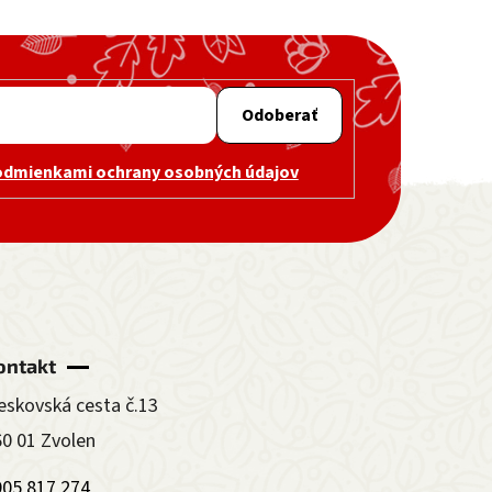
Odoberať
odmienkami ochrany osobných údajov
ontakt
eskovská cesta č.13
60 01 Zvolen
905 817 274