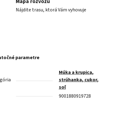
Mapa rozvozu
Nájdite trasu, ktorá Vám vyhovuje
točné parametre
Múka a krupica,
gória
strúhanka, cukor,
soľ
9001880919728