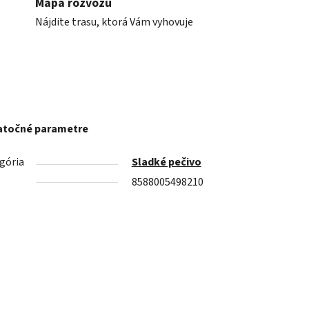
Mapa rozvozu
Nájdite trasu, ktorá Vám vyhovuje
točné parametre
gória
Sladké pečivo
8588005498210