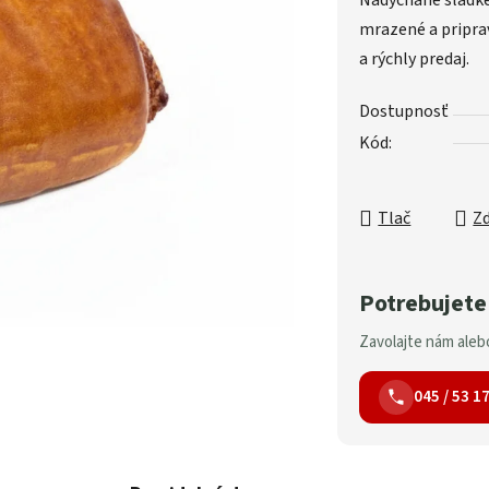
Nadýchané sladké
mrazené a pripra
a rýchly predaj.
Dostupnosť
Kód:
Tlač
Zd
Potrebujete
Zavolajte nám alebo
045 / 53 1