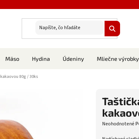
Mäso
Hydina
Údeniny
Mliečne výrobky
 kakaovou 80g / 30ks
Taštičk
kakaov
Priemerné hodnote
Neohodnotené
P