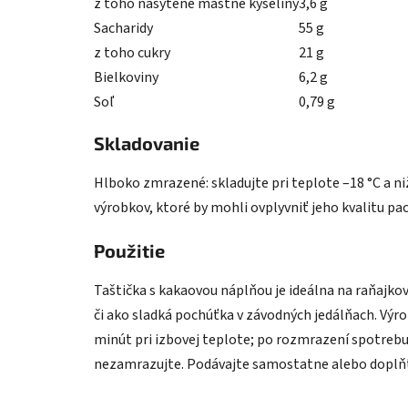
z toho nasýtené mastné kyseliny
3,6 g
Sacharidy
55 g
z toho cukry
21 g
Bielkoviny
6,2 g
Soľ
0,79 g
Skladovanie
Hlboko zmrazené: skladujte pri teplote –18 °C a niž
výrobkov, ktoré by mohli ovplyvniť jeho kvalitu 
Použitie
Taštička s kakaovou náplňou je ideálna na raňajkové
či ako sladká pochúťka v závodných jedálňach. Výro
minút pri izbovej teplote; po rozmrazení spotreb
nezamrazujte. Podávajte samostatne alebo doplňt