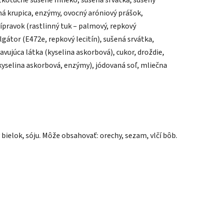
kotučné sušené mlieko, sušená srvátka, sušený
čná krupica, enzýmy, ovocný aróniový prášok,
ípravok (rastlinný tuk – palmový, repkový
átor (E472e, repkový lecitín), sušená srvátka,
vujúca látka (kyselina askorbová), cukor, droždie,
yselina askorbová, enzýmy), jódovaná soľ, mliečna
 bielok, sóju. Môže obsahovať: orechy, sezam, vlčí bôb.