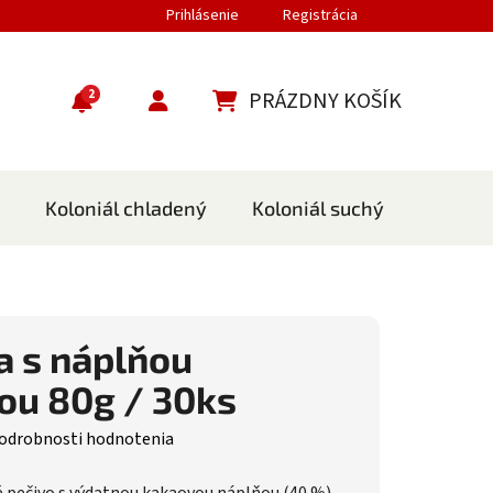
Prihlásenie
Registrácia
2
PRÁZDNY KOŠÍK
NÁKUPNÝ KOŠÍK
Koloniál chladený
Koloniál suchý
Cestov
a s náplňou
ou 80g / 30ks
nie produktu je 0,0 z 5 hviezdičiek.
odrobnosti hodnotenia