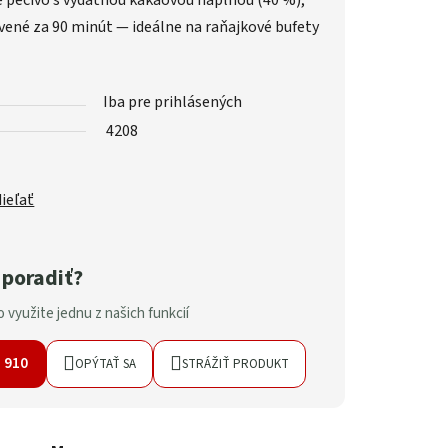
 pečivo s výdatnou kakaovou náplňou (40 %),
vené za 90 minút — ideálne na raňajkové bufety
Iba pre prihlásených
4208
ieľať
 poradiť?
 využite jednu z našich funkcií
7 910
OPÝTAŤ SA
STRÁŽIŤ PRODUKT