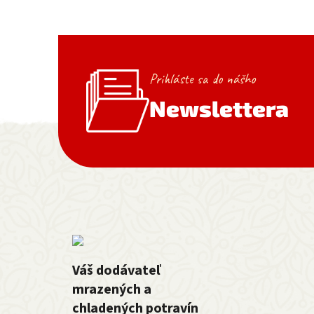
Prihláste sa do nášho
Newslettera
Zápätie
Váš dodávateľ
mrazených a
chladených potravín