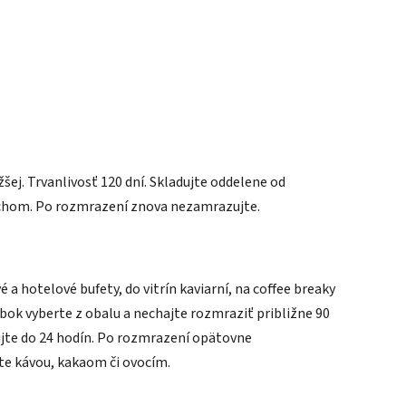
šej. Trvanlivosť 120 dní. Skladujte oddelene od
pachom. Po rozmrazení znova nezamrazujte.
 a hotelové bufety, do vitrín kaviarní, na coffee breaky
bok vyberte z obalu a nechajte rozmraziť približne 90
ujte do 24 hodín. Po rozmrazení opätovne
e kávou, kakaom či ovocím.