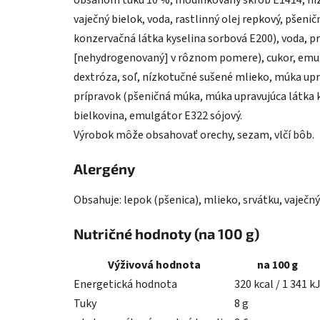
obsahom tuku 10 %, modifikovaný škrob E1414, níz
vaječný bielok, voda, rastlinný olej repkový, pšeni
konzervačná látka kyselina sorbová E200), voda, pr
[nehydrogenovaný] v rôznom pomere), cukor, emulg
dextróza, soľ, nízkotučné sušené mlieko, múka upra
prípravok (pšeničná múka, múka upravujúca látka k
bielkovina, emulgátor E322 sójový.
Výrobok môže obsahovať orechy, sezam, vlčí bôb.
Alergény
Obsahuje: lepok (pšenica), mlieko, srvátku, vaječný
Nutričné hodnoty (na 100 g)
Výživová hodnota
na 100 g
Energetická hodnota
320 kcal / 1 341 kJ
Tuky
8 g