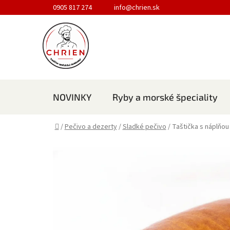
Prejsť na obsah
0905 817 274
info@chrien.sk
NOVINKY
Ryby a morské špeciality
Domov
/
Pečivo a dezerty
/
Sladké pečivo
/
Taštička s náplňou