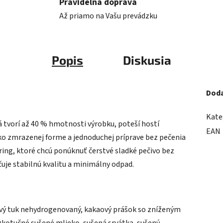
Pravidelná doprava
Až priamo na Vašu prevádzku
Popis
Diskusia
Doda
Kate
 tvorí až 40 % hmotnosti výrobku, poteší hostí
EAN
 zmrazenej forme a jednoduchej príprave bez pečenia
ering, ktoré chcú ponúknuť čerstvé sladké pečivo bez
čuje stabilnú kvalitu a minimálny odpad.
vý tuk nehydrogenovaný, kakaový prášok so zníženým