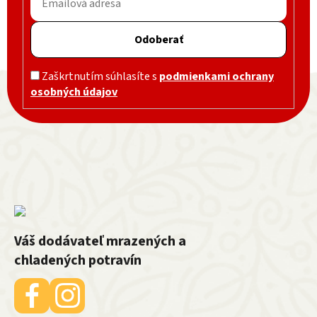
Odoberať
Zápätie
Zaškrtnutím súhlasíte s
podmienkami ochrany
osobných údajov
Váš dodávateľ mrazených a
chladených potravín