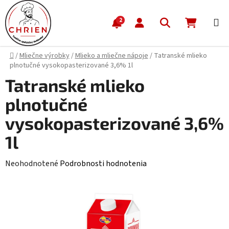
Prejsť na obsah
Hľadať
NÁKUP
2
Domov
/
Mliečne výrobky
/
Mlieko a mliečne nápoje
/
Tatranské mlieko
plnotučné vysokopasterizované 3,6% 1l
Tatranské mlieko
plnotučné
vysokopasterizované 3,6%
1l
Priemerné hodnotenie produktu je 0,0 z 5 hviezdičiek.
Neohodnotené
Podrobnosti hodnotenia